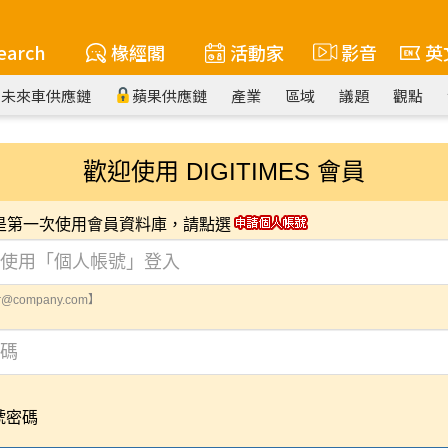
earch
椽經閣
活動家
影音
英
未來車供應鏈
蘋果供應鏈
產業
區域
議題
觀點
歡迎使用 DIGITIMES 會員
您是第一次使用會員資料庫，請點選
@company.com】
號密碼