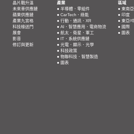
晶片戰升溫
產業
區域
未來車供應鏈
●
半導體．零組件
●
東南亞
蘋果供應鏈
●
CarTech．綠能
●
印度
產業九宮格
●
行動．通訊．XR
●
東亞/
科技椽送門
●
AI．智慧應用．電商物流
●
國際
展會
●
航太．衛星．軍工
●
圖表
影音
●
IT．系統供應鏈
修訂與更新
●
光電．顯示．光學
●
科技政策
●
物聯科技．智慧製造
●
圖表