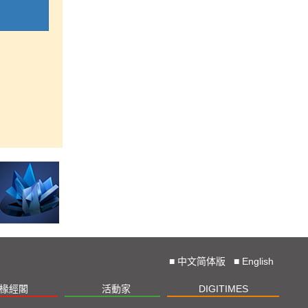
■
中文简体版
■
English
椽經閣
活動家
DIGITIMES