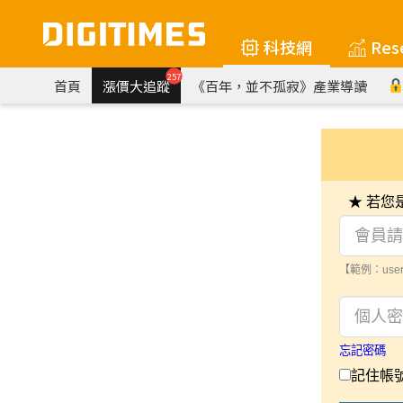
科技網
Res
257
首頁
漲價大追蹤
《百年，並不孤寂》產業導讀
★ 若
【範例：user
忘記密碼
記住帳