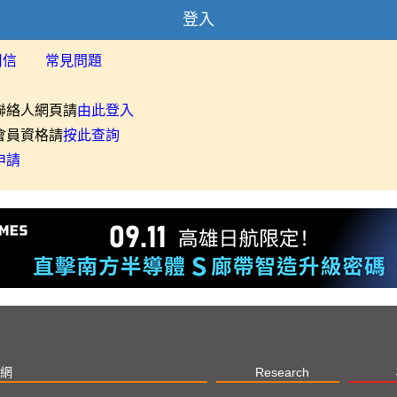
登入
用信
常見問題
聯絡人網頁請
由此登入
會員資格請
按此查詢
申請
網
Research