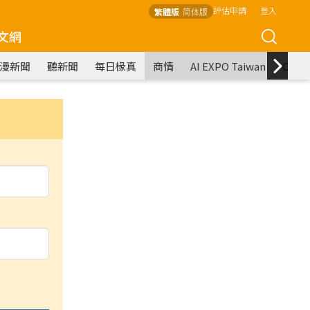
評估申請
登入
繁體版
简体版
文網
漫新聞
聽新聞
每日椽真
商情
AI EXPO Taiwan
COM