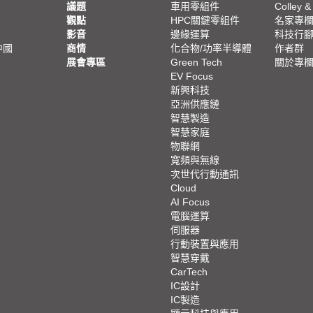
議題
車用零組件
Colley &
觀點
HPC關鍵零組件
名家專
影音
邊緣運算
科技行
中國
商情
化合物/功率半導體
作者群
展會專區
Green Tech
關於專
EV Focus
新興科技
亞洲供應鏈
智慧製造
智慧家庭
物聯網
寬頻與無線
次世代行動通訊
Cloud
AI Focus
電腦運算
伺服器
行動裝置與應用
智慧穿戴
CarTech
IC設計
IC製造