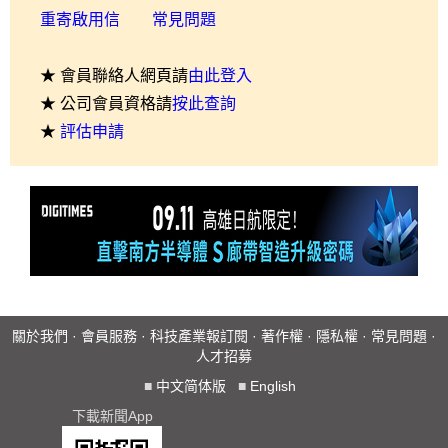
重寄啟用信
常見問題
★ 會員聯絡人網頁請
由此登入
★ 公司會員資格請
按此查詢
★
評估申請
關於我們
·
會員服務
·
科技產業報訂閱
·
著作權
·
隱私權
·
常見問題
·
人才招募
■
中文简体版
■
English
下載新聞App