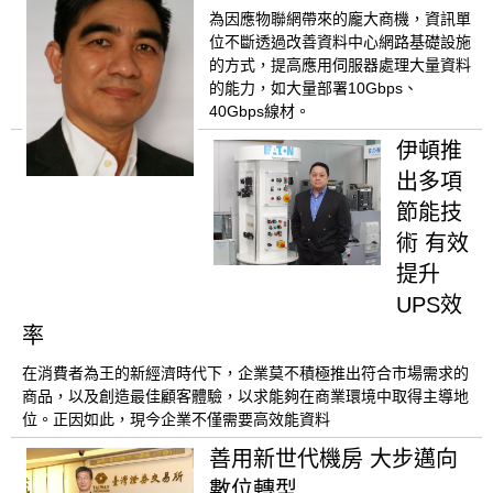
為因應物聯網帶來的龐大商機，資訊單
位不斷透過改善資料中心網路基礎設施
的方式，提高應用伺服器處理大量資料
的能力，如大量部署10Gbps、
40Gbps線材。
伊頓推
出多項
節能技
術 有效
提升
UPS效
率
在消費者為王的新經濟時代下，企業莫不積極推出符合市場需求的
商品，以及創造最佳顧客體驗，以求能夠在商業環境中取得主導地
位。正因如此，現今企業不僅需要高效能資料
善用新世代機房 大步邁向
數位轉型