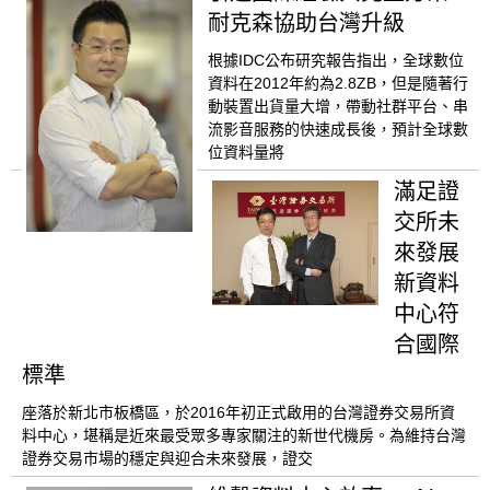
耐克森協助台灣升級
根據IDC公布研究報告指出，全球數位
資料在2012年約為2.8ZB，但是隨著行
動裝置出貨量大增，帶動社群平台、串
流影音服務的快速成長後，預計全球數
位資料量將
滿足證
交所未
來發展
新資料
中心符
合國際
標準
座落於新北市板橋區，於2016年初正式啟用的台灣證券交易所資
料中心，堪稱是近來最受眾多專家關注的新世代機房。為維持台灣
證券交易市場的穩定與迎合未來發展，證交