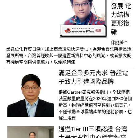
發展 電
力結構
更形複
雜
伴隨著企
業數位化程度日深，加上商業環境快速變化，為迎合資訊架構長遠
發展所需，台灣曾經吹起一股建置新資料中心的風潮，或者擴大既
有機房空間與供電能力，以便能夠滿
滿足企業多元需求 普詮電
子致力引進國際品牌
根據Gartner研究報告指出，全球連網
裝置數量數量將在2020年達到260億個
新高，物聯網產值可望達到兆億美元，
不僅帶動全球雲端產業的蓬勃發展，也
催生規模
通過Tier III三項認證 台灣
大哥大資料中心穩定性高