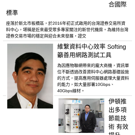
合國際
標準
座落於新北市板橋區，於2016年初正式啟用的台灣證券交易所資
料中心，堪稱是近來最受眾多專家關注的新世代機房。為維持台灣
證券交易市場的穩定與迎合未來發展，證交
維繫資料中心效率 Softing
籲善用網路測試工具
為因應物聯網帶來的龐大商機，資訊單
位不斷透過改善資料中心網路基礎設施
的方式，提高應用伺服器處理大量資料
的能力，如大量部署10Gbps、
40Gbps線材。
伊頓推
出多項
節能技
術 有效