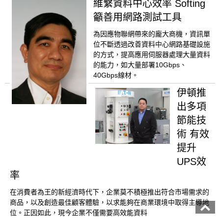
維繫資料中心效率 Softing
籲善用網路測試工具
為因應物聯網帶來的龐大商機，資訊單
位不斷透過改善資料中心網路基礎設施
的方式，提高應用伺服器處理大量資料
的能力，如大量部署10Gbps、
40Gbps線材。
伊頓推
出多項
節能技
術 有效
提升
UPS效
率
在消費者為王的新經濟時代下，企業莫不積極推出符合市場需求的
商品，以及創造最佳顧客體驗，以求能夠在商業環境中取得主導地
位。正因如此，現今企業不僅需要高效能資料