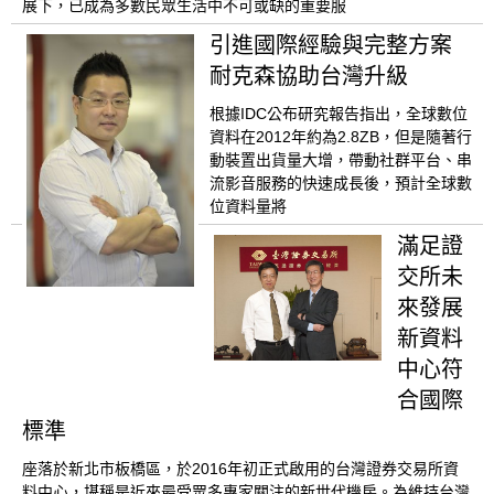
展下，已成為多數民眾生活中不可或缺的重要服
引進國際經驗與完整方案
耐克森協助台灣升級
根據IDC公布研究報告指出，全球數位
資料在2012年約為2.8ZB，但是隨著行
動裝置出貨量大增，帶動社群平台、串
流影音服務的快速成長後，預計全球數
位資料量將
滿足證
交所未
來發展
新資料
中心符
合國際
標準
座落於新北市板橋區，於2016年初正式啟用的台灣證券交易所資
料中心，堪稱是近來最受眾多專家關注的新世代機房。為維持台灣