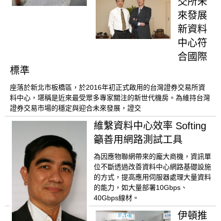
交所未
來發展
新資料
中心符
合國際
標準
座落於新北市板橋區，於2016年初正式啟用的台灣證券交易所資
料中心，堪稱是近來最受眾多專家關注的新世代機房。為維持台灣
證券交易市場的穩定與迎合未來發展，證交
維繫資料中心效率 Softing
籲善用網路測試工具
為因應物聯網帶來的龐大商機，資訊單
位不斷透過改善資料中心網路基礎設施
的方式，提高應用伺服器處理大量資料
的能力，如大量部署10Gbps、
40Gbps線材。
伊頓推