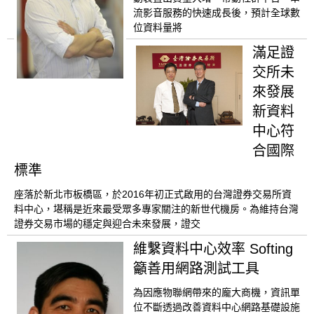
流影音服務的快速成長後，預計全球數
位資料量將
滿足證
交所未
來發展
新資料
中心符
合國際
標準
座落於新北市板橋區，於2016年初正式啟用的台灣證券交易所資
料中心，堪稱是近來最受眾多專家關注的新世代機房。為維持台灣
證券交易市場的穩定與迎合未來發展，證交
維繫資料中心效率 Softing
籲善用網路測試工具
為因應物聯網帶來的龐大商機，資訊單
位不斷透過改善資料中心網路基礎設施