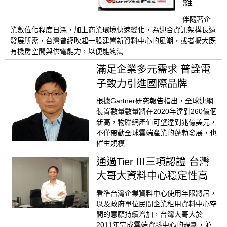
雜
伴隨著企
業數位化程度日深，加上商業環境快速變化，為迎合資訊架構長遠
發展所需，台灣曾經吹起一股建置新資料中心的風潮，或者擴大既
有機房空間與供電能力，以便能夠滿
滿足企業多元需求 普詮電
子致力引進國際品牌
根據Gartner研究報告指出，全球連網
裝置數量數量將在2020年達到260億個
新高，物聯網產值可望達到兆億美元，
不僅帶動全球雲端產業的蓬勃發展，也
催生規模
通過Tier III三項認證 台灣
大哥大資料中心穩定性高
看準台灣企業資料中心使用年限將屆，
以及政府單位民間企業租用資料中心空
間的意願持續增加，台灣大哥大於
2011年完成雲端資料中心的規劃，並