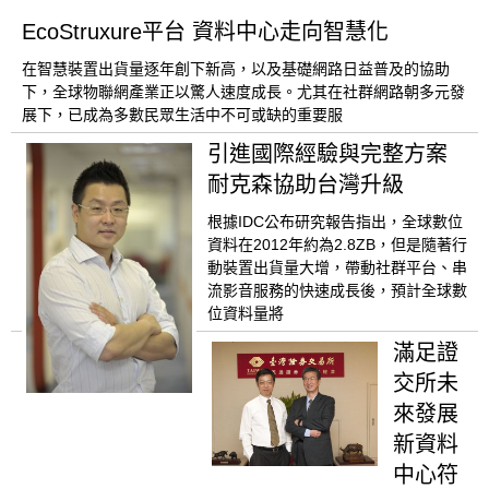
EcoStruxure平台 資料中心走向智慧化
在智慧裝置出貨量逐年創下新高，以及基礎網路日益普及的協助
下，全球物聯網產業正以驚人速度成長。尤其在社群網路朝多元發
展下，已成為多數民眾生活中不可或缺的重要服
引進國際經驗與完整方案
耐克森協助台灣升級
根據IDC公布研究報告指出，全球數位
資料在2012年約為2.8ZB，但是隨著行
動裝置出貨量大增，帶動社群平台、串
流影音服務的快速成長後，預計全球數
位資料量將
滿足證
交所未
來發展
新資料
中心符