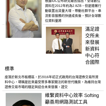
根據IDC公布研究報告指出，全球數位
資料在2012年約為2.8ZB，但是隨著行
動裝置出貨量大增，帶動社群平台、串
流影音服務的快速成長後，預計全球數
位資料量將
滿足證
交所未
來發展
新資料
中心符
合國際
標準
座落於新北市板橋區，於2016年初正式啟用的台灣證券交易所資
料中心，堪稱是近來最受眾多專家關注的新世代機房。為維持台灣
證券交易市場的穩定與迎合未來發展，證交
維繫資料中心效率 Softing
籲善用網路測試工具