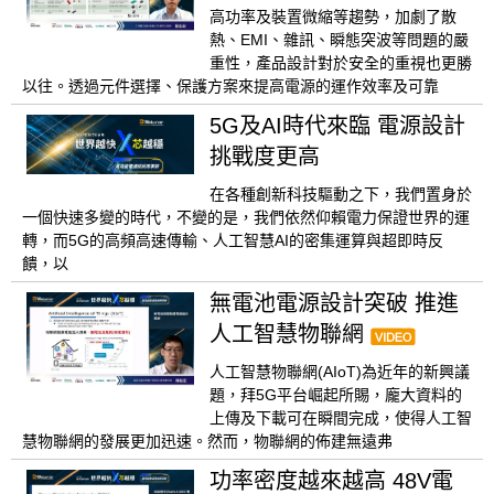
高功率及裝置微縮等趨勢，加劇了散
熱、EMI、雜訊、瞬態突波等問題的嚴
重性，產品設計對於安全的重視也更勝
以往。透過元件選擇、保護方案來提高電源的運作效率及可靠
5G及AI時代來臨 電源設計
挑戰度更高
在各種創新科技驅動之下，我們置身於
一個快速多變的時代，不變的是，我們依然仰賴電力保證世界的運
轉，而5G的高頻高速傳輸、人工智慧AI的密集運算與超即時反
饋，以
無電池電源設計突破 推進
人工智慧物聯網
人工智慧物聯網(AIoT)為近年的新興議
題，拜5G平台崛起所賜，龐大資料的
上傳及下載可在瞬間完成，使得人工智
慧物聯網的發展更加迅速。然而，物聯網的佈建無遠弗
功率密度越來越高 48V電