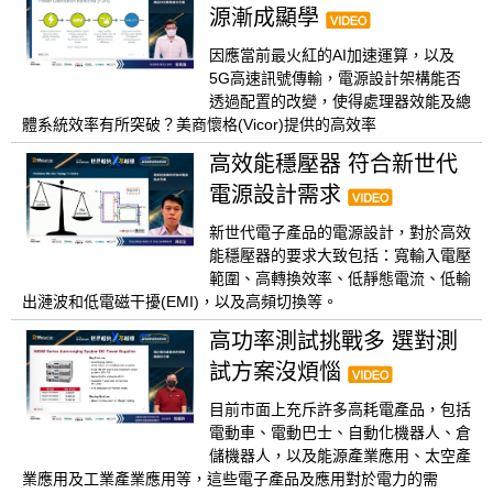
源漸成顯學
因應當前最火紅的AI加速運算，以及
5G高速訊號傳輸，電源設計架構能否
透過配置的改變，使得處理器效能及總
體系統效率有所突破？美商懷格(Vicor)提供的高效率
高效能穩壓器 符合新世代
電源設計需求
新世代電子產品的電源設計，對於高效
能穩壓器的要求大致包括：寬輸入電壓
範圍、高轉換效率、低靜態電流、低輸
出漣波和低電磁干擾(EMI)，以及高頻切換等。
高功率測試挑戰多 選對測
試方案沒煩惱
目前市面上充斥許多高耗電產品，包括
電動車、電動巴士、自動化機器人、倉
儲機器人，以及能源產業應用、太空產
業應用及工業產業應用等，這些電子產品及應用對於電力的需