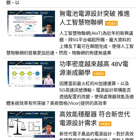
饋，以
無電池電源設計突破 推進
人工智慧物聯網
人工智慧物聯網(AIoT)為近年的新興議
題，拜5G平台崛起所賜，龐大資料的
上傳及下載可在瞬間完成，使得人工智
慧物聯網的發展更加迅速。然而，物聯網的佈建無遠弗
功率密度越來越高 48V電
源漸成顯學
因應當前最火紅的AI加速運算，以及
5G高速訊號傳輸，電源設計架構能否
透過配置的改變，使得處理器效能及總
體系統效率有所突破？美商懷格(Vicor)提供的高效率
高效能穩壓器 符合新世代
電源設計需求
新世代電子產品的電源設計，對於高效