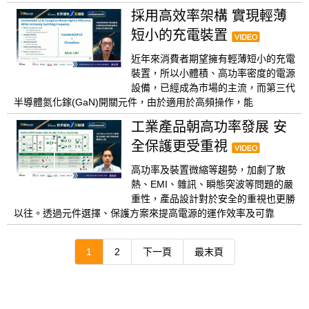
採用高效率架構 實現輕薄
短小的充電裝置
近年來消費者期望擁有輕薄短小的充電
裝置，所以小體積、高功率密度的電源
設備，已經成為市場的主流，而第三代
半導體氮化鎵(GaN)開關元件，由於適用於高頻操作，能
工業產品朝高功率發展 安
全保護更受重視
高功率及裝置微縮等趨勢，加劇了散
熱、EMI、雜訊、瞬態突波等問題的嚴
重性，產品設計對於安全的重視也更勝
以往。透過元件選擇、保護方案來提高電源的運作效率及可靠
1
2
下一頁
最末頁