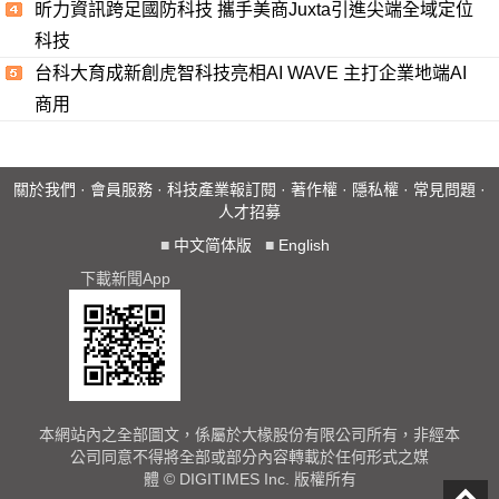
昕力資訊跨足國防科技 攜手美商Juxta引進尖端全域定位
科技
台科大育成新創虎智科技亮相AI WAVE 主打企業地端AI
商用
關於我們
·
會員服務
·
科技產業報訂閱
·
著作權
·
隱私權
·
常見問題
·
人才招募
■
中文简体版
■
English
下載新聞App
本網站內之全部圖文，係屬於大椽股份有限公司所有，非經本
公司同意不得將全部或部分內容轉載於任何形式之媒
體 © DIGITIMES Inc. 版權所有