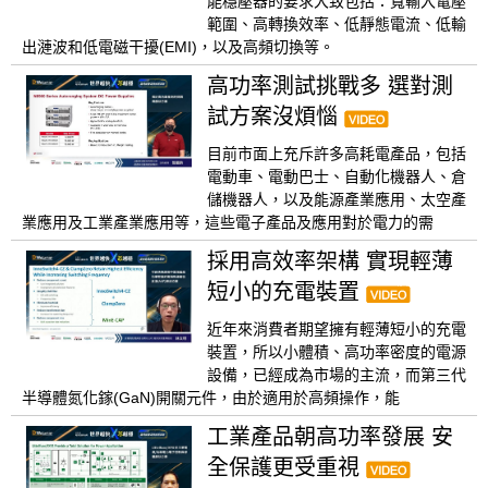
能穩壓器的要求大致包括：寬輸入電壓
範圍、高轉換效率、低靜態電流、低輸
出漣波和低電磁干擾(EMI)，以及高頻切換等。
高功率測試挑戰多 選對測
試方案沒煩惱
目前市面上充斥許多高耗電產品，包括
電動車、電動巴士、自動化機器人、倉
儲機器人，以及能源產業應用、太空產
業應用及工業產業應用等，這些電子產品及應用對於電力的需
採用高效率架構 實現輕薄
短小的充電裝置
近年來消費者期望擁有輕薄短小的充電
裝置，所以小體積、高功率密度的電源
設備，已經成為市場的主流，而第三代
半導體氮化鎵(GaN)開關元件，由於適用於高頻操作，能
工業產品朝高功率發展 安
全保護更受重視