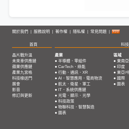
關於我們
服務說明
著作權
隱私權
常見問題
|
|
|
|
|
首頁
科技
晶片戰升溫
產業
區域
未來車供應鏈
●
半導體．零組件
●
東南亞
蘋果供應鏈
●
CarTech．綠能
●
印度
產業九宮格
●
行動．通訊．XR
●
東亞/
科技椽送門
●
AI．智慧應用．電商物流
●
國際
展會
●
航太．衛星．軍工
●
圖表
影音
●
IT．系統供應鏈
修訂與更新
●
光電．顯示．光學
●
科技政策
●
物聯科技．智慧製造
●
圖表