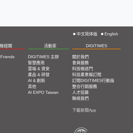
■
中文简体版
■
English
椽經閣
活動家
DIGITIMES
 Friends
DIGITIMES 主辦
關於我們
欄
智慧應用
會員服務
腳
雲端 & 資安
科技椽送門
產品 & 研發
科技產業報訂閱
欄
AI & 創新
訂閱DIGITIMES行動版
其他
整合行銷服務
AI EXPO Taiwan
人才招募
聯絡我們
下載新聞App