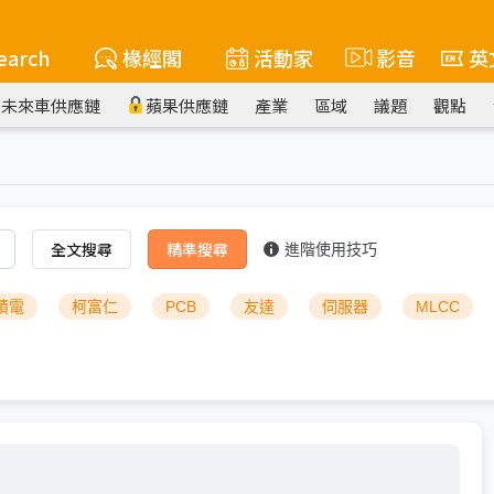
earch
椽經閣
活動家
影音
英
未來車供應鏈
蘋果供應鏈
產業
區域
議題
觀點
全文搜尋
精準搜尋
進階使用技巧
積電
柯富仁
PCB
友達
伺服器
MLCC