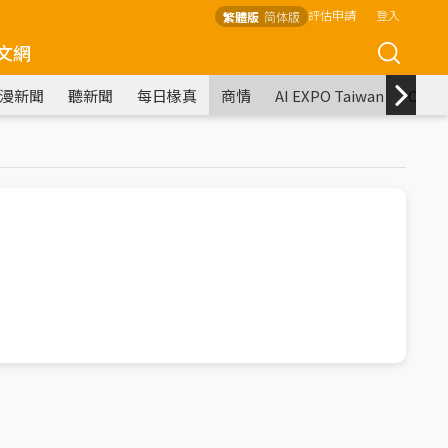
評估申請
登入
繁體版
简体版
文網
漫新聞
聽新聞
每日椽真
商情
AI EXPO Taiwan
COM