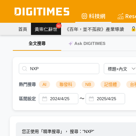
科技網
Res
40
首頁
黃崇仁辭世
《百年，並不孤寂》產業導讀
全文搜尋
Ask DIGITIMES
熱門搜尋
AI
聯發科
NB
記憶體
台
～
區間設定
您正使用「精準搜尋」，
搜尋："NXP"