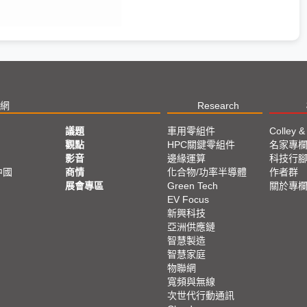
網
Research
議題
車用零組件
Colley &
觀點
HPC關鍵零組件
名家專
影音
邊緣運算
科技行
中國
商情
化合物/功率半導體
作者群
展會專區
Green Tech
關於專
EV Focus
新興科技
亞洲供應鏈
智慧製造
智慧家庭
物聯網
寬頻與無線
次世代行動通訊