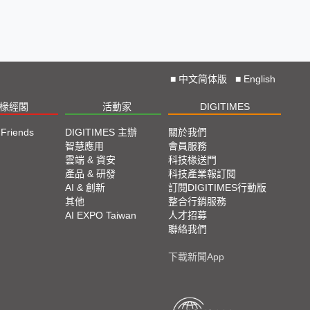
■
中文简体版
■
English
椽經閣
活動家
DIGITIMES
 Friends
DIGITIMES 主辦
關於我們
欄
智慧應用
會員服務
腳
雲端 & 資安
科技椽送門
產品 & 研發
科技產業報訂閱
欄
AI & 創新
訂閱DIGITIMES行動版
其他
整合行銷服務
AI EXPO Taiwan
人才招募
聯絡我們
下載新聞App