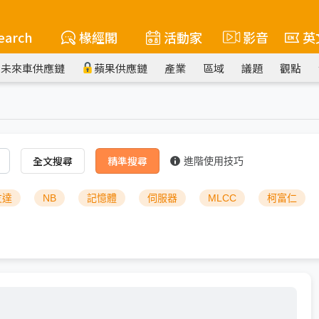
earch
椽經閣
活動家
影音
英
未來車供應鏈
蘋果供應鏈
產業
區域
議題
觀點
全文搜尋
精準搜尋
進階使用技巧
友達
NB
記憶體
伺服器
MLCC
柯富仁