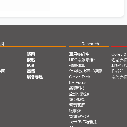
網
Research
議題
車用零組件
Colley &
觀點
HPC關鍵零組件
名家專
影音
邊緣運算
科技行
中國
商情
化合物/功率半導體
作者群
展會專區
Green Tech
關於專
EV Focus
新興科技
亞洲供應鏈
智慧製造
智慧家庭
物聯網
寬頻與無線
次世代行動通訊