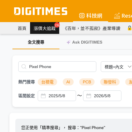
科技網
Res
259
首頁
漲價大追蹤
《百年，並不孤寂》產業導讀
全文搜尋
Ask DIGITIMES
熱門搜尋
台積電
AI
PCB
聯發科
～
區間設定
您正使用「精準搜尋」，
搜尋："Pixel Phone"