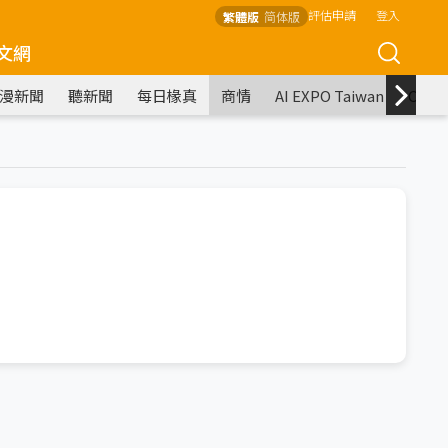
評估申請
登入
繁體版
简体版
文網
漫新聞
聽新聞
每日椽真
商情
AI EXPO Taiwan
COM