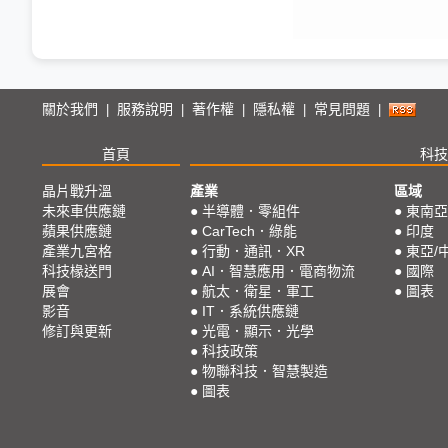
關於我們
服務說明
著作權
隱私權
常見問題
|
|
|
|
|
首頁
科技
晶片戰升溫
產業
區域
未來車供應鏈
●
半導體．零組件
●
東南亞
蘋果供應鏈
●
CarTech．綠能
●
印度
產業九宮格
●
行動．通訊．XR
●
東亞/
科技椽送門
●
AI．智慧應用．電商物流
●
國際
展會
●
航太．衛星．軍工
●
圖表
影音
●
IT．系統供應鏈
修訂與更新
●
光電．顯示．光學
●
科技政策
●
物聯科技．智慧製造
●
圖表