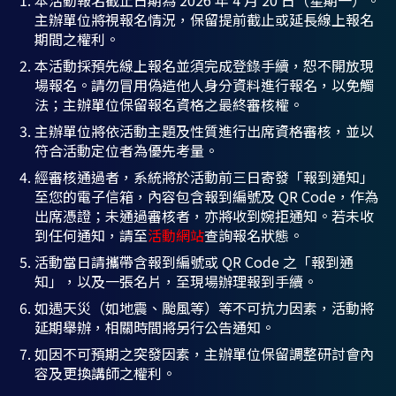
主辦單位將視報名情況，保留提前截止或延長線上報名
期間之權利。
本活動採預先線上報名並須完成登錄手續，恕不開放現
場報名。請勿冒用偽造他人身分資料進行報名，以免觸
法；主辦單位保留報名資格之最終審核權。
主辦單位將依活動主題及性質進行出席資格審核，並以
符合活動定位者為優先考量。
經審核通過者，系統將於活動前三日寄發「報到通知」
至您的電子信箱，內容包含報到編號及 QR Code，作為
出席憑證；未通過審核者，亦將收到婉拒通知。若未收
到任何通知，請至
活動網站
查詢報名狀態。
活動當日請攜帶含報到編號或 QR Code 之「報到通
知」，以及一張名片，至現場辦理報到手續。
如遇天災（如地震、颱風等）等不可抗力因素，活動將
延期舉辦，相關時間將另行公告通知。
如因不可預期之突發因素，主辦單位保留調整研討會內
容及更換講師之權利。