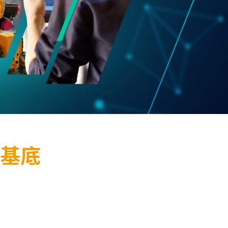
續基底
，