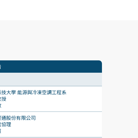
者
科技大學 能源與冷凍空調工程系
教授
政
資通股份有限公司
處協理
霞