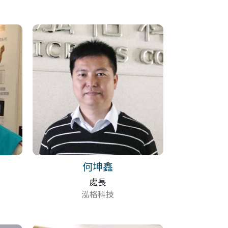
何坤鑫
處長
泓格科技