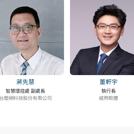
蔣先慧
董軒宇
智慧環控處 副處長
執行長
台塑網科技股份有限公司
威煦軟體