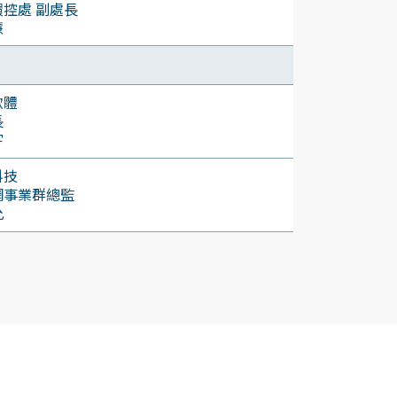
環控處 副處長
慧
軟體
長
宇
科技
網事業群總監
允