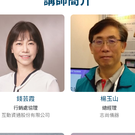
錢芸霞
楊玉山
行銷處協理
總經理
互動資通股份有限公司
志尚儀器