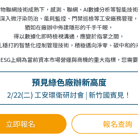
物聯網技術成熟下，感測、聯網、AI數據分析等智能技
深入微汙染防治、能耗監控、門禁巡檢等工安廠務管理
猶如在廠辦中佈建隱形的千手千眼，
得以數據化即時檢視溝通，應變於指掌之間，
扎穩打的智慧化控制管理技術，積極邁向淨零、碳中和的
ESG上綱為當前資本市場營運與商機的重大指標，您需
預見綠色廠辦新高度
2/22(二) 工安環衛研討會 | 新竹國賓見！
立即報名
報名查詢