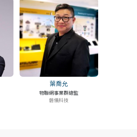
葉喬允
物聯網事業群總監
磐儀科技