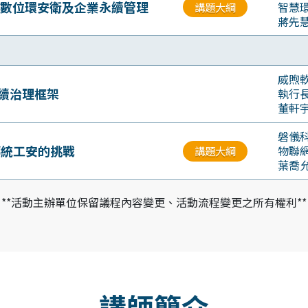
現數位環安衛及企業永續管理
智慧
講題大綱
蔣先
威煦
續治理框架
執行
董軒
磐儀
傳統工安的挑戰
物聯
講題大綱
葉喬
**活動主辦單位保留議程內容變更、活動流程變更之所有權利**
講師簡介