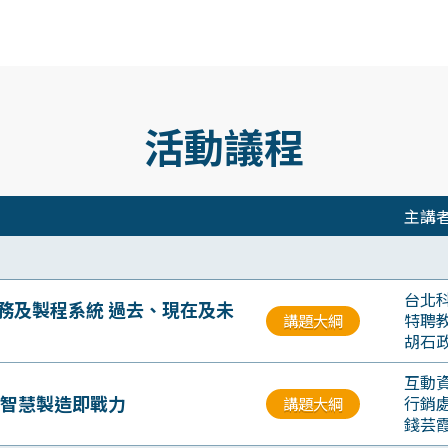
活動議程
主講
台北
務及製程系統 過去、現在及未
特聘
講題大綱
胡石
互動
造智慧製造即戰力
行銷
講題大綱
錢芸