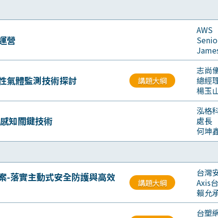
AWS
運營
Senio
James
志尚
性氣體監測技術探討
總經
講題大綱
楊玉
泓格
面感知關鍵技術
處長
何坤
台灣
方案-落實主動式安全防護與高效
Axi
講題大綱
賴允
台塑