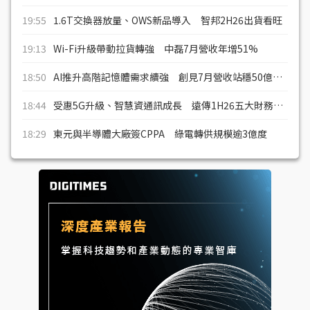
19:55
1.6T交換器放量、OWS新品導入 智邦2H26出貨看旺
19:13
Wi-Fi升級帶動拉貨轉強 中磊7月營收年增51%
18:50
AI推升高階記憶體需求續強 創見7月營收站穩50億大關
18:44
受惠5G升級、智慧資通訊成長 遠傳1H26五大財務指標寫新高
18:29
東元與半導體大廠簽CPPA 綠電轉供規模逾3億度