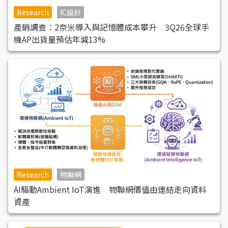
Research
IC設計
產銷調查：2奈米導入與記憶體成本攀升 3Q26全球手
機AP出貨量預估年減13%
Research
物聯網
AI驅動Ambient IoT演進 物聯網價值由連結走向資料
資產