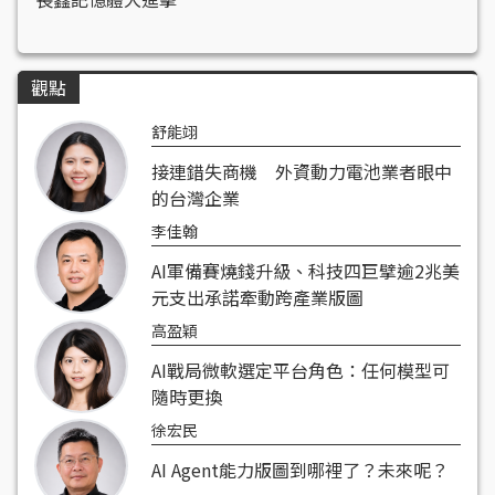
觀點
舒能翊
接連錯失商機 外資動力電池業者眼中
的台灣企業
李佳翰
AI軍備賽燒錢升級、科技四巨擘逾2兆美
元支出承諾牽動跨產業版圖
高盈穎
AI戰局微軟選定平台角色：任何模型可
隨時更換
徐宏民
AI Agent能力版圖到哪裡了？未來呢？