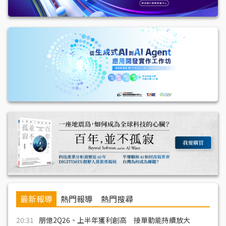
最新報導
熱門報導
熱門搜尋
20:31
朋億2Q26、上半年獲利創高 接單動能持續放大