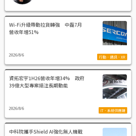
Wi-Fi升級帶動拉貨轉強 中磊7月
營收年增51%
2026/8/6
行動．通訊．XR
資拓宏宇1H26營收年增34% 政府
39億大型專案挹注長期動能
2026/8/6
IT．系統供應鏈
中科院攜手Shield AI強化無人機戰