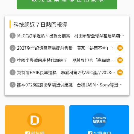
科技網近７日熱門報導
MLCC訂單過熱、出貨比創高 村田示警全球AI基建熱潮將趨緩
1
2027全年記憶體產能提前售罄 買家「祕而不宣」只怕買不夠
2
中國半導體國產替代加速？ 晶片界坦言「寒蟬效應」強度是關鍵
3
英特爾EMIB良率達標 聯發科第2代ASIC產品2028準時量產
4
熊本0728強震衝擊製造供應鏈 台積JASM、Sony等迅速疏散後評估災損
5
科技網
智慧應用