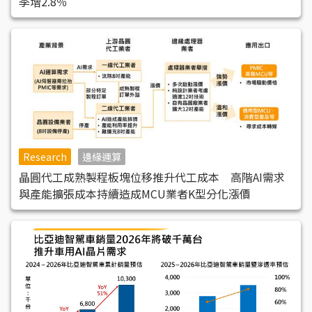
季增2.8％
Research
邊緣運算
晶圓代工成熟製程板塊位移推升代工成本 高階AI需求
與產能擴張成本持續造成MCU業者K型分化漲價