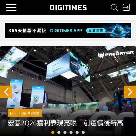
IT．系統供應鏈
宏碁2Q26獲利表現亮眼 創疫情後新高