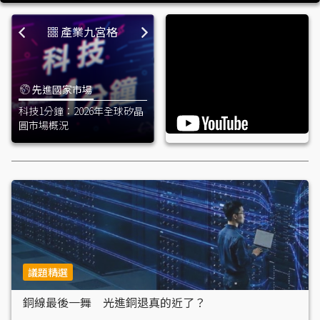
產業九宮格
先進國家市場
中國市場
科技1分鐘：2026年全球矽晶
中國手機1H26出貨年減
新
升
圓市場概況
5.5% 5G逆增1.7%、佔比升
增
至92%
布
議題精選
銅線最後一舞 光進銅退真的近了？