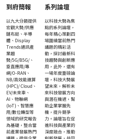
到府簡報
系列論壇
以九大分類提供
以科技大勢為焦
宏觀大勢/供應
點的系列論壇，
鏈布局、半導
每年精心策劃四
體、Display
場圍繞當前熱門
Trends通訊產
議題的精彩活
業趨
動，探討最新科
勢/5G/B5G/、
技趨勢與創新應
垂直應用/專
用，此外，還有
網/O-RAN、
一場年度重磅論
NB/高效能運算
壇，科技大勢展
(HPC)/ Cloud、
望未來，解析未
EV/未來車、
來科技發展方向
AI、物聯網
與潛在機遇，幫
(IoT)、智慧應
助企業掌握先
用/數位轉型等
機，提升競爭
領域的研究報告
力。論壇旨在促
為基礎，整合當
進科技與產業的
前產業發展熱門
深度融合，推動
議題，提供企業
創新發展，共同