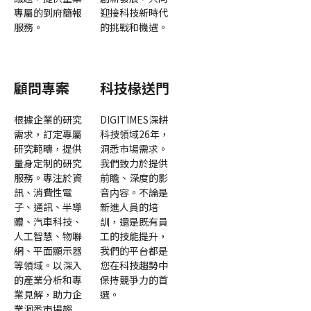
專屬的到府簡報
迎接科技新時代
服務。
的挑戰和機遇。
顧問專案
科技椽送門
根據企業的研究
DIGITIMES深耕
需求，訂定專屬
科技領域26年，
研究範疇，提供
洞悉市場需求。
量身定制的研究
我們致力於提供
服務。專注於資
前瞻、深度的影
訊、消費性電
音内容。不論是
子、通訊、半導
新進人員的培
體、汽車科技、
訓，還是既有員
人工智慧、物聯
工的技能提升，
網、平面顯示器
我們的平台都是
等領域。以深入
您在科技趨勢中
的產業分析和專
保持競爭力的首
業見解，助力企
選。
業洞悉市場趨