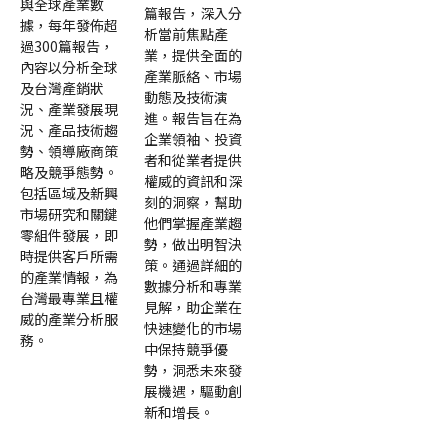
與全球產業數
篇報告，深入分
據，每年發佈超
析當前焦點產
過300篇報告，
業，提供全面的
內容以分析全球
產業脈絡、市場
及台灣產銷狀
動態及技術演
況、產業發展現
進。報告旨在為
況、產品技術趨
企業領袖、投資
勢、領導廠商策
者和從業者提供
略及競爭態勢。
權威的資訊和深
包括區域及新興
刻的洞察，幫助
市場研究和關鍵
他們掌握產業趨
零組件發展，即
勢，做出明智決
時提供客戶所需
策。通過詳細的
的產業情報，為
數據分析和專業
台灣最專業且權
見解，助企業在
威的產業分析服
快速變化的市場
務。
中保持競爭優
勢，洞悉未來發
展機遇，驅動創
新和增長。