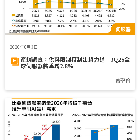
伺服器
2026年8月3日
產銷調查：供料限制箝制出貨力道 3Q26全
球伺服器將季增2.8％
蕭聖倫