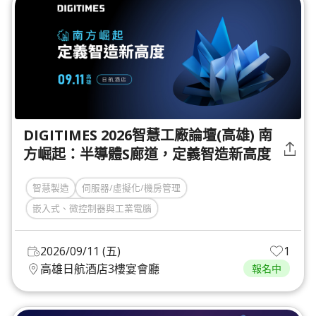
DIGITIMES 2026智慧工廠論壇(高雄) 南
方崛起：半導體S廊道，定義智造新高度
智慧製造
伺服器/虛擬化/機房管理
嵌入式、微控制器與工業電腦
2026/09/11 (五)
1
高雄日航酒店3樓宴會廳
報名中