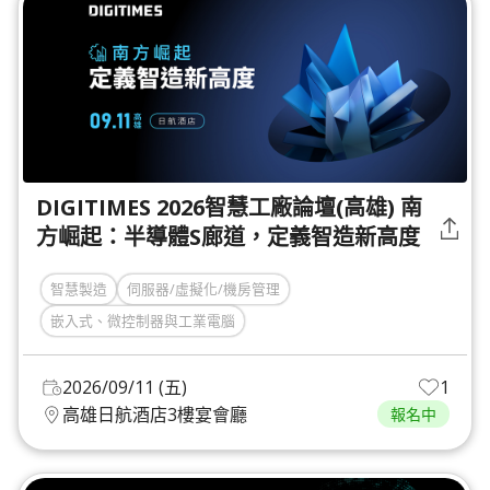
DIGITIMES 2026智慧工廠論壇(高雄) 南
方崛起：半導體S廊道，定義智造新高度
智慧製造
伺服器/虛擬化/機房管理
嵌入式、微控制器與工業電腦
2026/09/11 (五)
1
高雄日航酒店3樓宴會廳
報名中