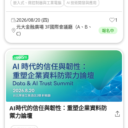
嵌入式、微控制器與工業電腦
AI 技術開發與應用
2026/08/20 (四)
1
元大金融廣場 3F國際會議廳（A、B、
報名中
C）
AI時代的信任與韌性：重塑企業資料防
禦力論壇