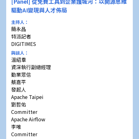
[Panel] 從免費工具到企業護城河：以開源思維
驅動AI變現與人才佈局
主持人：
簡永昌
特派記者
DIGITIMES
與談人：
溫紹羣
資深執行副總經理
勤業眾信
蔡嘉平
發起人
Apache Taipei
劉哲佑
Committer
Apache Airflow
李唯
Committer