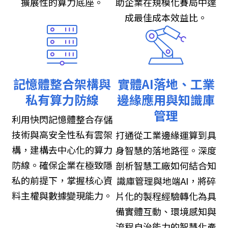
擴展性的算力底座。
助企業在規模化賽局中達
成最佳成本效益比。
記憶體整合架構與
實體AI落地、工業
私有算力防線
邊緣應用與知識庫
管理
利用快閃記憶體整合存儲
技術與高安全性私有雲架
打通從工業邊緣運算到具
構，建構去中心化的算力
身智慧的落地路徑。深度
防線。確保企業在極致隱
剖析智慧工廠如何結合知
私的前提下，掌握核心資
識庫管理與地端AI，將碎
料主權與數據變現能力。
片化的製程經驗轉化為具
備實體互動、環境感知與
流程自治能力的智慧化產