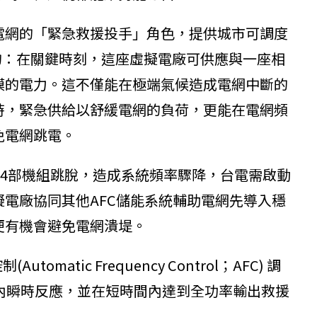
電網的「緊急救援投手」角色，提供城市可調度
期許的：在關鍵時刻，這座虛擬電廠可供應與一座相
模的電力。這不僅能在極端氣候造成電網中斷的
時，緊急供給以舒緩電網的負荷，更能在電網頻
免電網跳電。
廠4部機組跳脫，造成系統頻率驟降，台電需啟動
電廠協同其他AFC儲能系統輔助電網先導入穩
便有機會避免電網潰堤。
atic Frequency Control；AFC) 調
內瞬時反應，並在短時間內達到全功率輸出救援