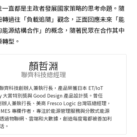
性一直都是主政者發展國家策略的思考命題。隨
扭轉過往「負載追隨」觀念，正面回應未來「能
的能源結構合作」的概念，隨著民眾在合作其中
源轉型。
顏哲淵
聯齊科技總經理
ive 聯齊科技創辦人兼執行長，產品榮獲日本 ET/IoT
ogy 大賞特別獎與 Good Design 產品設計獎。曾任
 創辦人兼執行長、美商 Fresco Logic 台灣區總經理，
ITIMES 專欄作者，專注於能源管理服務與分散式能源
透過物聯網、雲端和大數據，創造每度電都被善加利
活。