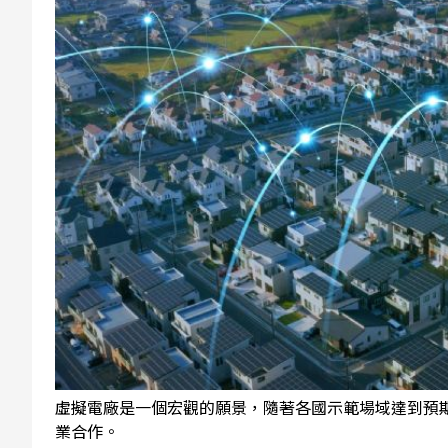
虛擬電廠是一個宏觀的願景，隨著各國示範場域達到預
業合作。