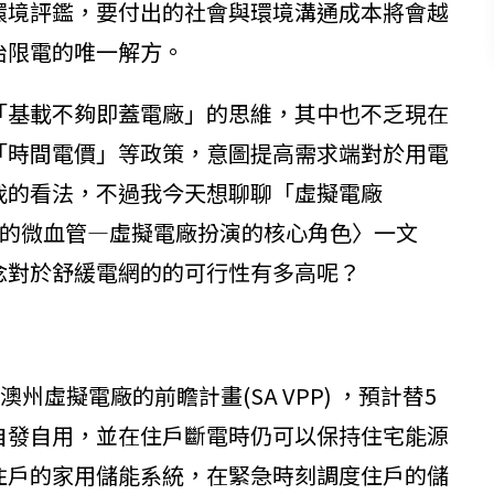
環境評鑑，要付出的社會與環境溝通成本將會越
治限電的唯一解方。
「基載不夠即蓋電廠」的思維，其中也不乏現在
「時間電價」等政策，意圖提高需求端對於用電
我的看法，不過我今天想聊聊「虛擬電廠
調度的微血管—虛擬電廠扮演的核心角色〉一文
念對於舒緩電網的的可行性有多高呢？
澳州虛擬電廠的前瞻計畫(SA VPP) ，預計替5
自發自用，並在住戶斷電時仍可以保持住宅能源
住戶的家用儲能系統，在緊急時刻調度住戶的儲