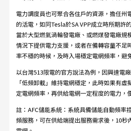
電力調度員也可聚合各住戶的資源，擔任州
的活電，如同Tesla於SA VPP成立時所
當於大型燃氣渦輪發電廠、或燃煤發電廠規
情況下提供電力支援，或者在備轉容量不足
率不穩的時候，及時入場穩定電網頻率，避
以台灣513限電的官方說法為例，因興達電
「低頻卸載」維持電網穩定，此時如果有虛擬
定電網頻率，再供給電網一定程度的電力，
註：AFC儲能系統：系統具備儲能自動頻率控制(Autom
頻服務，可在供給端提出服務需求後，10秒
電網。