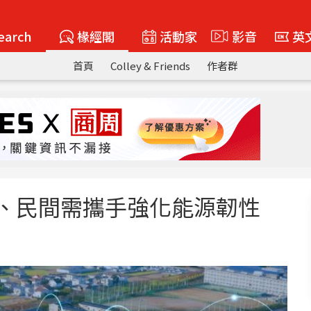
earch
椽經閣
活動家
影音
英
首頁
Colley & Friends
作者群
、民間需攜手強化能源韌性