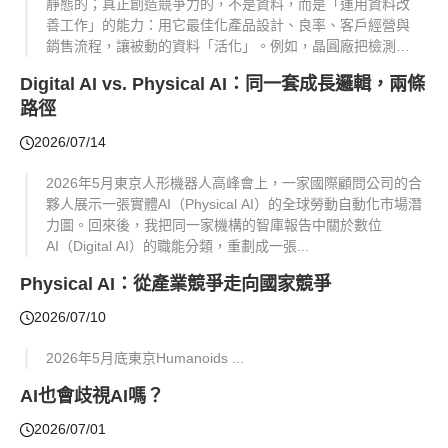
靜態的；真正創造競爭力的，不是資料，而是「運用資料改
善工作」的能力：用它最佳化產品設計、良率、客戶經營與
銷售流程，讓被動的資料「活化」。例如，晶圓廠把檢測資
料回饋到製程參數，物流業者拿配送紀錄重排路線，品牌廠
Digital AI vs. Physical AI：同一套成長邏輯，兩條
拿客服對話...
路徑
2026/07/14
2026年5月東京人形機器人高峰會上，一家國際顧問公司的合
夥人展示一張實體AI（Physical AI）的全球勞動自動化市場潛
力圖。回來後，我把同一家機構的智庫報告中關於數位
AI（Digital AI）的職能分類，重劃成一張...
Physical AI：從產業競爭走向國家競爭
2026/07/10
2026年5月底東京Humanoids ...
AI也會歧視AI嗎？
2026/07/01