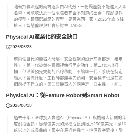
隨著招募流程的兩端逐步由AI代勞，一份履歷能不能進入入圍
名單，可能取決於一個求職者完全不知道的因素：履歷協作
的模型，跟篩選履歷的模型，是否為同一家。2025年底收錄
於人工智慧倫理與社會研討會（AIES ...
Physical AI產業化的安全缺口
2026/06/23
前兩個世代的機器人發展，安全框架的設計前提都是「確定
性」。第一代被鎖在柵欄裡執行固定動作；第二代走出柵
欄，但沿著預先規劃的路線移動。不論哪一代，系統在特定
輸入下會做什麼，工程師都能事先預測，安全標準也是在這
個前提下建立的。第三波機器人的期待是「自主性」，能在
非結構化環境中做判斷、應對未曾見過的情境。但自主性本
Physical AI：從Feature Robot到Smart Robot
質上隱含「不確...
2026/06/18
過去十年，全球投入實體AI（Physical AI）與機器人新創的年
度創投金額，從幾億美元的規模成長到接近250億美元，是10
倍以上的成長曲線，集中在最近這幾年。這個數字背後，隱