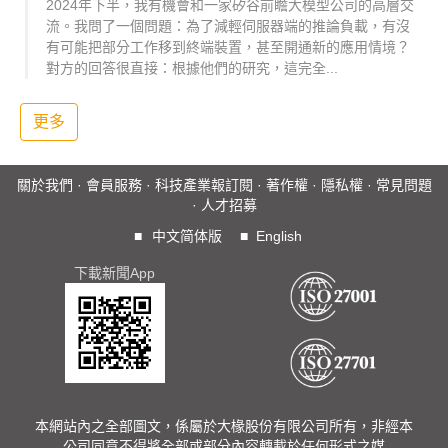
2024年下半，我有機會和一家矽谷前瞻大模型公司的高層交
流。我問了一個問題：為了減輕伺服器端的推論負載，有沒
有可能把部分工作移到終端裝置，甚至開通新的應用情境？
對方的回答很直接：根據他們的研究，這完全...
更多
關於我們
·
會員服務
·
科技產業報訂閱
·
著作權
·
隱私權
·
常見問題
·
人才招募
■
中文简体版
■
English
下載新聞App
本網站內之全部圖文，係屬於大椽股份有限公司所有，非經本
公司同意不得將全部或部分內容轉載於任何形式之媒