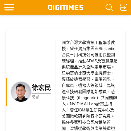
國立台灣大學資訊工程學系教
授，曾任鴻海集團與Stellantis
合資車用科技公司技術長暨副
總經理，推動ADAS及智慧座艙
系統產品進入全球車用市場。
紐約哥倫比亞大學電機博士，
專精於機器學習、電腦視覺、
自駕車、機器人等領域。為訊
徐宏民
連科技研發團隊創始成員，慧
記者
景科技（thingnario）共同創辦
人，NVIDIA AI Lab計畫主持
人；曾任IBM華生研究中心及
美國微軟研究院客座研究員。
擔任多家科技公司AI策略顧
問，習慣從學術與產業雙重視