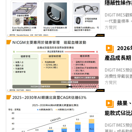
隱蔽性操作
驗。...
DIGITIME
一代重量標準
可行性。同時
方覺民
業界正積極導
增加，以AI眼
202
產品成長期
DIGITIME
消費性穿戴裝
戴裝置健康感
方覺民
慮簡化、統一感
技術，整合感測
蘋果、
能款式佔比
DIGITIMES
萬副，成長動能