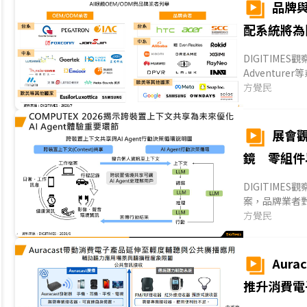
品牌
配系統將為
DIGITIME
Adventure
Materials)等
方覺民
展會觀
鏡 零組件
DIGITIME
案，品牌業者
慧眼鏡配戴舒
方覺民
如宏碁、魔力
案，也顯露台系
Aur
推升消費電