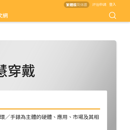
評估申請
登入
繁體版
简体版
文網
慧穿戴
慧手環／手錶為主體的硬體、應用、市場及其相