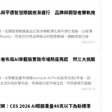
影(NIL)雖仍在克服技術與良率，但被業界看好。整體而言，
中。...
化與平價智慧眼鏡逐漸盛行 品牌與開發者雙軌推
ES觀察，近期智慧眼鏡產品已逐步朝輕薄化與平價化發展，以輕薄
n Reality、阿里巴巴等品牌推出的智慧眼鏡，鏡腿厚度已接近
在平價化方面，美國亞馬遜Tech Glasses暢銷排行榜中，中
2026-03-27
佔比高達88%，平均售價僅67美元，兩項趨勢皆有助提升消
另一方面，品牌業者與開發者也正雙軌推動AI Agent發展，
透過千問AI眼鏡垂直整合阿里生態系服務，開發者則推動
業者布局AI穿戴裝置致市場熱度再起 然三大挑戰
id等AI眼鏡接入OpenClaw開源專案，顯示AI眼鏡正逐步朝AI
發展。...
觀察，AI穿戴裝置市場隨Humane AI Pin失敗而沈寂2年後，因
在內的主流科技巨擘布局，而再度引起市場注目，然而產業仍面臨隱
準確性三大難解的挑戰。AI穿戴裝置的核心價值在於讓用戶在移
2026-02-23
下，透過AI即時處理環境資訊並完成任務，儘管各大主流業者
推出AI穿戴產品，但在普及的道路上，對於公開場合拍攝侵犯
池續航力瓶頸及AI模型推論、執行任務的準確度等問題若無法
察：CES 2026 AI眼鏡重量40克以下為新標準
便初期能激起消費者購買，但消費者能否持續使用仍有待考