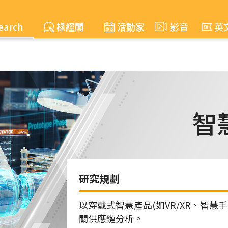
earch
椽經閣
活動家
影音
英
智
研究規劃
以穿戴式智慧產品(如VR/XR、智
關供應鏈分析。