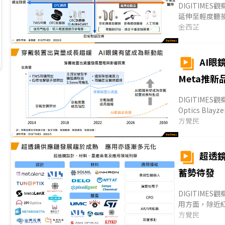
DIGITIME
延伸至輕度聽
用率仍不到2成，
金西芷
AI眼
Meta推新
DIGITIMES
Optics Blay
Parker推
方覺民
升AI眼鏡202
2030年AI眼
牌相繼布局AI
超透鏡
期AI眼鏡將成為
蓄勢待發
DIGITIM
用方面，除近
CPO、懸浮／
方覺民
微影技術製造超