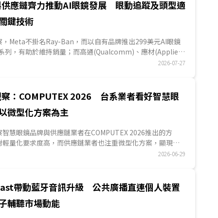
與供應鏈齊力推動AI眼鏡發展 眼動追蹤及頭型適
關鍵技術
S觀察，Meta不掛名Ray-Ban，而以自有品牌推出299美元AI眼鏡
r等系列，有助於維持銷量；而高通(Qualcomm)、應材(Applied
供應鏈業...
2026-07-27
察：COMPUTEX 2026 台系業者看好智慧眼
以微型化方案為主
S觀察智慧眼鏡品牌與供應鏈業者在COMPUTEX 2026推出的方
對輕量化要求度高，而供應鏈業者也注重微型化方案，顯現智
適度、外觀接受度仍為產業積極優化的主要方向，而台系業者
2026-06-29
朋、威剛、乾坤科技、義隆電等展出智慧眼鏡產品與零組件方
業者看好市場並積極布局智慧眼鏡領域。...
acast帶動藍牙音訊升級 公共廣播直連個人裝置
子輔聽市場動能