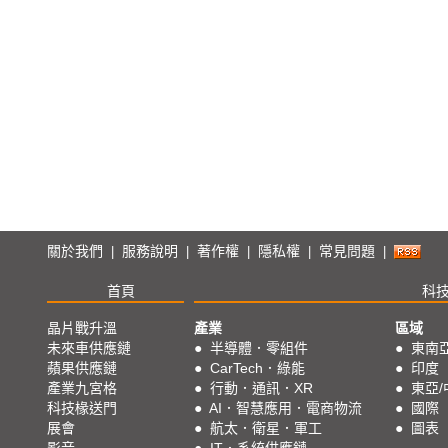
關於我們
服務說明
著作權
隱私權
常見問題
|
|
|
|
|
首頁
科
晶片戰升溫
產業
區域
未來車供應鏈
●
半導體．零組件
●
東南
蘋果供應鏈
●
CarTech．綠能
●
印度
產業九宮格
●
行動．通訊．XR
●
東亞/
科技椽送門
●
AI．智慧應用．電商物流
●
國際
展會
●
航太．衛星．軍工
●
圖表