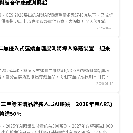
與結合健康感測興起
S觀察，CES 2026展出的AI與AR眼鏡重量多數達40克以下，已成新
，供應鏈更展出25克極致輕量化方案，大幅提升全天候配戴的
，為解決用戶在公共場合操控語音指令時會自言自語的尷尬，
2026-01-20
入結合隱蔽性操作的互動配件；另外，智慧眼鏡的功能正持續
鏡鼻墊、戒指等裝置結合健康感測功能正逐漸興起。...
6年無侵入式連續血糖感測將導入穿戴裝置 迎來
S預估2026年起，無侵入式連續血糖感測(NICGM)技術將開始導入
置，部分品牌規劃推出穿戴產品，將迎來產品成長期。目前穿
測器較多，包含血氧、心率、體溫感測器等，部分品牌業者考
2026-01-13
測技術方案，微縮感測器大小，並使用如短波紅外光(SWIR)
器所使用的技術類型，增加穿戴裝置空間利用。...
三星等主流品牌將入局AI眼鏡 2026年具AR功
將達50%
預估，2025年AI眼鏡出貨量約為500萬副，2027年有望突破1,000
來自於主流品牌，包括Meta持續推出新款AI眼鏡，以及小