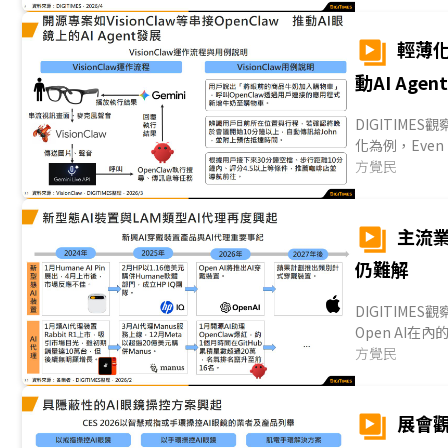
產，奈米壓印微
超透鏡正蓬勃發展
輕薄
動AI Agent
DIGITIM
化為例，Eve
一般眼鏡外型；
方覺民
系品牌智慧眼鏡
費者購買意願。
例如阿里巴巴
主流
Meta、Rok
仍難解
Agent入口方向
DIGITIMES
Open AI
私、續航、AI
方覺民
動或被動狀態
如雨後春筍般
隱私問題、電
展會觀
有效解決，即