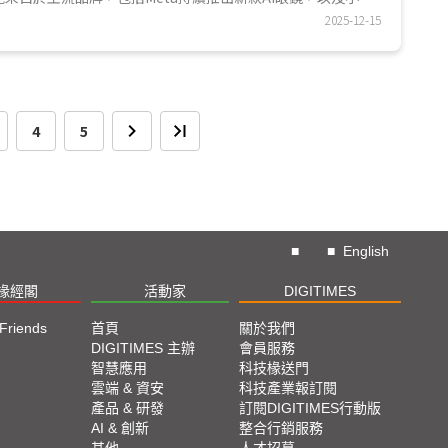
025...
2025-12-15
4
5
■
■
English
椽經閣
活動家
DIGITIMES
 Friends
首頁
關於我們
DIGITIMES 主辦
會員服務
智慧應用
科技椽送門
雲端 & 資安
科技產業報訂閱
產品 & 研發
訂閱DIGITIMES行動版
AI & 創新
整合行銷服務