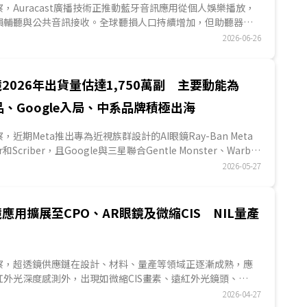
S觀察，Auracast廣播技術正推動藍牙音訊應用從個人娛樂播放，
損輔聽與公共音訊接收。全球聽損人口持續增加，但助聽器使
其中，輕...
2026-06-26
鏡2026年出貨量估達1,750萬副 主要動能為
品、Google入局、中系品牌積極出海
觀察，近期Meta推出專為近視族群設計的AI眼鏡Ray-Ban Meta
zer和Scriber，且Google與三星聯合Gentle Monster、Warby
出AI眼鏡，加上中系品牌如Rokid等積極拓展海外市場等因素，將推
2026-05-27
6年出貨量達1,750萬副。DIGITIMES看好AI眼鏡市場發展，預估
鏡出貨量有望較2025年成長10倍，並且除了Google、蘋果等品
眼鏡引起市場關注外，AI Agent應用也將推動AI眼鏡成長，預
應用擴展至CPO、AR眼鏡及微縮CIS NIL量產
驅動未來個人AI Agent的入口。...
ES觀察，超透鏡供應鏈在設計、材料、量產等領域正逐漸成熟，應
紅外光深度感測外，出現如微縮CIS畫素、遠紅外光鏡頭、
防窺螢幕、AR光波導等多元化應用；量產技術方面，目前DUV
2026-04-27
透鏡已進入量產及商業化，雷射直寫(DLW)已用於小規模量