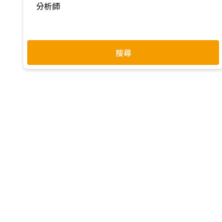
分析師
過去一年
林芬卉
羅惠隆
簡琮訓
全部
搜尋
申作昊
林俊吉
蕭聖倫
-
黃雅芝
余君濤
杜振宇
方覺民