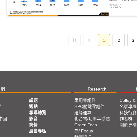
米、阿里巴巴也於2
方覺民
1
2
3
技網
Research
議題
車用零組件
Colley &
亞
觀點
HPC關鍵零組件
名家專欄
報導總覽
邊緣運算
科技行腳
中國
影音
化合物/功率半導體
作者群
商情
Green Tech
關於專欄
展會專區
EV Focus