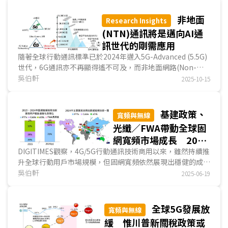
非地面
Research Insights
(NTN)通訊將是邁向AI通
訊世代的剛需應用
隨著全球行動通訊標準已於2024年邁入5G-Advanced (5.5G)
世代，6G通訊亦不再顯得遙不可及，而非地面網路(Non-
Terrestrial Network；NTN)正被視為未來通訊生態中最...
吳伯軒
2025-10-15
基建政策、
寬頻與無線
光纖／FWA帶動全球固
網寬頻市場成長 2025
年美國固網版圖走向白
DIGITIMES觀察，4G/5G行動通訊技術商用以來，雖然持續推
升全球行動用戶市場規模，但固網寬頻依然展現出穩健的成長
熱化競爭
動能。觀察近五年(2020~2024年)固網寬頻用戶數新...
吳伯軒
2025-06-19
全球5G發展放
寬頻與無線
緩 惟川普新關稅政策或