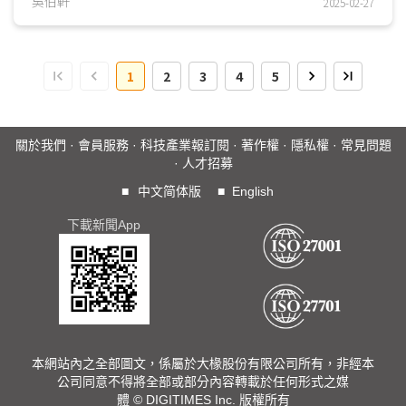
製造與市場普及上的領先地位。然而，隨著4G與5G世代的到
吳伯軒
2025-02-27
來，歐洲的影響力逐漸下滑，這與市場競爭激烈、電信產業整
併、各國監管政策分歧及基礎建設投資不足等因素相關。再
者，歐洲各國在脫鉤中國電信供應鏈政策上顯得莫衷一是，導
1
2
3
4
5
致歐洲過渡到5G網路之途顯得步履蹣跚。儘管歐洲仍在制定
行動通訊標準、技術創新、行動應用等領域維持優勢，但能否
在未來6G世代站穩領先地位，各國政府／歐盟的主導將是舉
足輕重的角色
關於我們
·
會員服務
·
科技產業報訂閱
·
著作權
·
隱私權
·
常見問題
·
人才招募
■
中文简体版
■
English
下載新聞App
本網站內之全部圖文，係屬於大椽股份有限公司所有，非經本
公司同意不得將全部或部分內容轉載於任何形式之媒
體 © DIGITIMES Inc. 版權所有