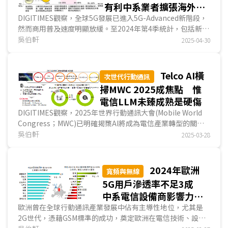
有利中系業者擴張海外市
場
DIGITIMES觀察，全球5G發展已進入5G-Advanced新階段，
然而商用普及速度明顯放緩。至2024年第4季統計，包括新增
5G商轉網路數量、5G用戶數年成長率、新增5G基...
吳伯軒
2025-04-30
Telco AI橫
次世代行動通訊
掃MWC 2025成焦點 惟
電信LLM未臻成熟是硬傷
DIGITIMES觀察，2025年世界行動通訊大會(Mobile World
Congress；MWC)已明確揭櫫AI將成為電信產業轉型的關鍵
技術，同時也是協助電信產業在後5G世代提高網路...
吳伯軒
2025-03-28
2024年歐洲
寬頻與無線
5G用戶滲透率不足3成
中系電信設備商影響力依
舊不容小覷
歐洲曾在全球行動通訊產業發展中佔有主導性地位，尤其是
2G世代，憑藉GSM標準的成功，奠定歐洲在電信技術、設備