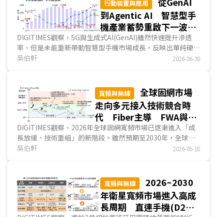
從GenAI
行動裝置與應用
到Agentic AI 智慧型手
機產業蓄勢重啟下一波典
範轉移
DIGITIMES觀察，5G與生成式AI(GenAI)雖然快速提升滲透
率，但是未能重新帶動智慧型手機市場成長，反映出單純硬體
升級與功能強化已難創造新的換機需求。從2026年G...
吳伯軒
2026-06-30
全球固網市場
寬頻與無線
走向多元接入技術競合時
代 Fiber主導 FWA與
LEO加速崛起
DIGITIMES觀察，2026年全球固網寬頻市場已逐漸進入「成
長放緩、技術重組」的新階段。雖然預期至2030年，全球固
網寬頻用戶數仍將保持平穩成長，但市場競爭焦點已不再只是
吳伯軒
2026-05-18
用戶規模擴張，而是不同接入技術間的互補性、替代性競爭與
應用場景分化；然而從技術類別來看，光纖仍是不可動搖的核
心基建，但FWA與LEO衛星的重要性正持續提升，其「有線
2026~2030
寬頻與無線
+無線」的多元接入方式正成為許多國家／區域部署固網的主
年衛星寬頻市場進入高成
要模式，代表市場焦點正逐漸從單純的速率競爭，轉向提高覆
長周期 直連手機(D2C)
蓋效率、優化部署成本與多場景整合的發展面向。...