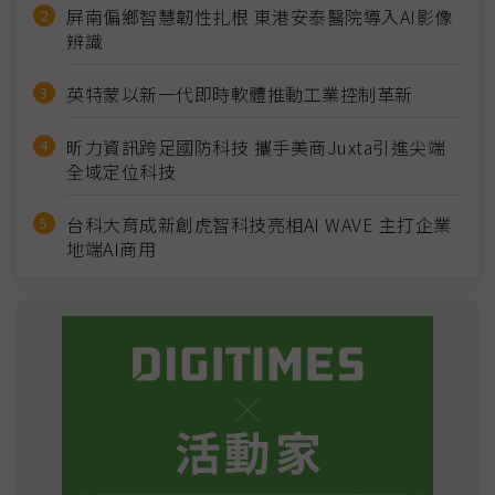
屏南偏鄉智慧韌性扎根 東港安泰醫院導入AI影像
辨識
英特蒙以新一代即時軟體推動工業控制革新
昕力資訊跨足國防科技 攜手美商Juxta引進尖端
全域定位科技
台科大育成新創虎智科技亮相AI WAVE 主打企業
地端AI商用