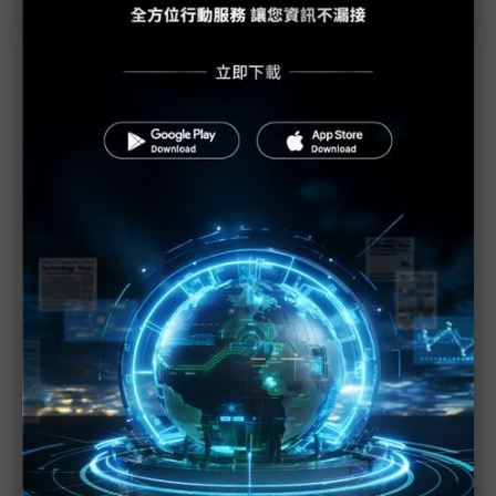
近７天熱門報導
MLCC訂單過熱、出貨比創高 村田示警全球AI基
建熱潮將趨緩
2027全年記憶體產能提前售罄 買家「祕而不
宣」只怕買不夠
英特爾EMIB良率達標 聯發科第2代ASIC產品
2028準時量產
SpaceX晶片採購大轉向 Elon Musk捨超微全面
採用NVIDIA
光進銅退更明確？ 聯發科估SerDes 448G為銅
線「最終戰場」