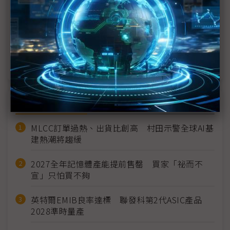
技術力
BHTC Touch Taiwan初登場 友達秀智慧座艙實力
群創ESG再進化 Touch Taiwan打造低碳樂活館
近７天熱門報導
MLCC訂單過熱、出貨比創高 村田示警全球AI基
建熱潮將趨緩
2027全年記憶體產能提前售罄 買家「祕而不
宣」只怕買不夠
英特爾EMIB良率達標 聯發科第2代ASIC產品
2028準時量產