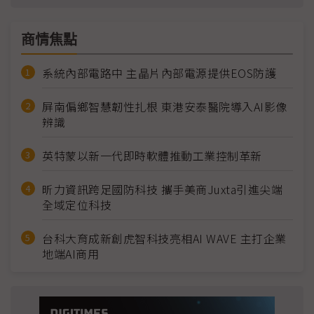
商情焦點
系統內部電路中 主晶片內部電源提供EOS防護
屏南偏鄉智慧韌性扎根 東港安泰醫院導入AI影像
辨識
英特蒙以新一代即時軟體推動工業控制革新
昕力資訊跨足國防科技 攜手美商Juxta引進尖端
全域定位科技
台科大育成新創虎智科技亮相AI WAVE 主打企業
地端AI商用