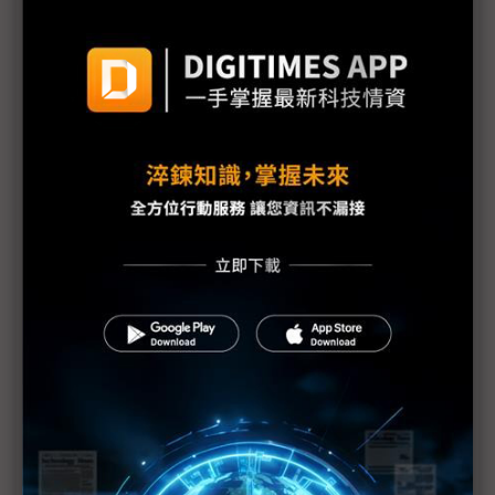
議題精選－2024 Touch Taiwan搶先看
友達衝刺垂直市場 大秀三大場域應用
群創搶上車 新Micro LED技術大進擊
明基材料搶攻車載新視界 Touch Taiwan秀新品
宣德轉投資有成 鑫惟Touch Taiwan顯實力
蘋果按下暫停鍵 台廠Micro LED進程不終止
群創將液晶調光技術導入車用 攜CarUX布局智慧座
艙
友達Micro LED進化出擊 尺寸全球最大還覆蓋陸海
空應用
電子紙產業鏈齊動員 Touch Taiwan元太大秀生態圈