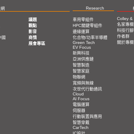
Research
技網
Colley &
議題
車用零組件
名家專欄
亞
觀點
HPC關鍵零組件
科技行腳
影音
邊緣運算
作者群
中國
商情
化合物/功率半導體
關於專欄
Green Tech
展會專區
EV Focus
新興科技
亞洲供應鏈
智慧製造
智慧家庭
物聯網
寬頻與無線
次世代行動通訊
Cloud
AI Focus
電腦運算
伺服器
行動裝置與應用
智慧穿戴
CarTech
IC設計