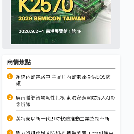
商情焦點
系統內部電路中 主晶片內部電源提供EOS防
護
屏南偏鄉智慧韌性扎根 東港安泰醫院導入AI影
像辨識
英特蒙以新一代即時軟體推動工業控制革新
昕力資訊跨足國防科技 攜手美商Juxta引進尖