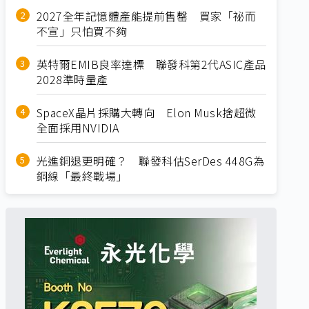
2027全年記憶體產能提前售罄 買家「祕而
不宣」只怕買不夠
英特爾EMIB良率達標 聯發科第2代ASIC產品
2028準時量產
SpaceX晶片採購大轉向 Elon Musk捨超微
全面採用NVIDIA
光進銅退更明確？ 聯發科估SerDes 448G為
銅線「最終戰場」