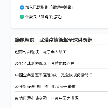
加入已選取到「關鍵字追蹤」
什麼是「關鍵字追蹤」
議題精選－武漢疫情衝擊全球供應鏈
越南封鎖邊境 電子業大缺工
疫掀全球斷鏈風暴 考驗危機管理
中國企業營運率逼近9成 完全恢復仍需時日
疫挫Sony財測目標 影音受害最重
疫情再添市場寒霜 車廠中國大撤退