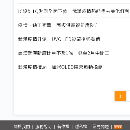
IC設計1Q財測全面下修 武漢疫情恐耗盡去美化紅利
疫情、缺工衝擊 面板供需複雜度陡升
武漢疫情升溫 UVC LED殺菌後勢看俏
麗清武漢新廠比重不及1% 延至2月中開工
武漢疫情攪局 加深OLED陣營鬆動擔憂
1
關於我們
服務說明
著作權
隱私權
常見問題
|
|
|
|
|