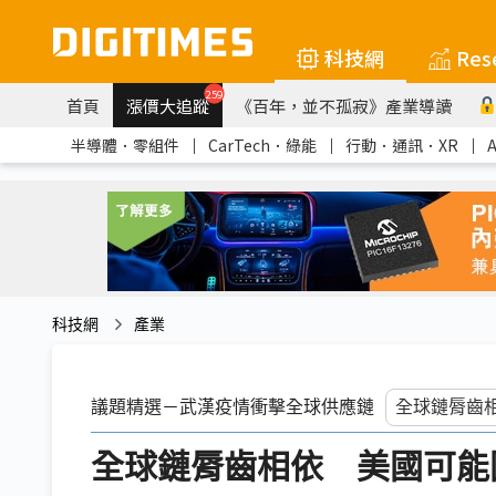
科技網
Res
259
首頁
漲價大追蹤
《百年，並不孤寂》產業導讀
半導體．零組件
｜
CarTech．綠能
｜
行動．通訊．XR
｜
科技網
產業
議題精選－武漢疫情衝擊全球供應鏈
全球鏈脣齒相依 美國可能