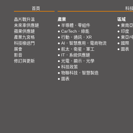
首頁
科
晶片戰升溫
產業
區域
未來車供應鏈
●
半導體．零組件
●
東南
蘋果供應鏈
●
CarTech．綠能
●
印度
產業九宮格
●
行動．通訊．XR
●
東亞/
科技椽送門
●
AI．智慧應用．電商物流
●
國際
展會
●
航太．衛星．軍工
●
圖表
影音
●
IT．系統供應鏈
修訂與更新
●
光電．顯示．光學
●
科技政策
●
物聯科技．智慧製造
●
圖表