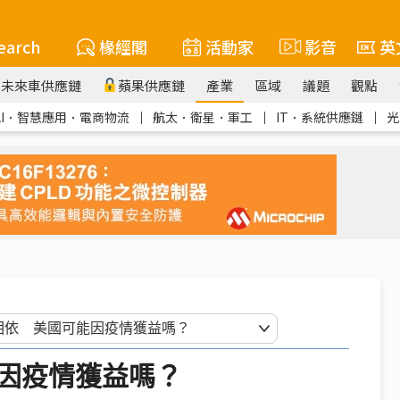
earch
椽經閣
活動家
影音
英
未來車供應鏈
蘋果供應鏈
產業
區域
議題
觀點
AI．智慧應用．電商物流
｜
航太．衛星．軍工
｜
IT．系統供應鏈
｜
光
因疫情獲益嗎？