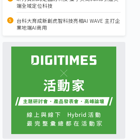
端全域定位科技
台科大育成新創虎智科技亮相AI WAVE 主打企
業地端AI商用