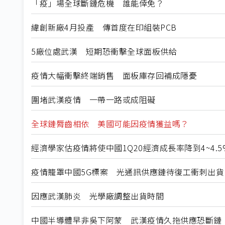
「疫」場全球斷鏈危機 誰能倖免？
緯創新廠4月投產 傳首度在印組裝PCB
5廠位處武漢 短期恐衝擊全球面板供給
疫情大幅衝擊終端銷售 面板庫存回補成隱憂
圍堵武漢疫情 一帶一路或成阻礙
全球鏈脣齒相依 美國可能因疫情獲益嗎？
經濟學家估疫情將使中國1Q20經濟成長率降到4~4.5
疫情籠罩中國5G標案 光通訊供應鏈待復工衝刺出貨
因應武漢肺炎 光學廠調整出貨時間
中國半導體早非吳下阿蒙 武漢疫情久拖供應恐斷鏈