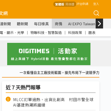
評估申請
登入
繁體版
简体版
文網
漫新聞
聽新聞
每日椽真
商情
AI EXPO Taiwan
COM
電．顯示．光學
｜
物聯科技．智慧製造
｜
科技政策
｜
圖表
一次看懂自主工廠技術藍圖，搶先布局下一波競爭力
近７天熱門報導
MLCC訂單過熱、出貨比創高 村田示警全球
AI基建熱潮將趨緩