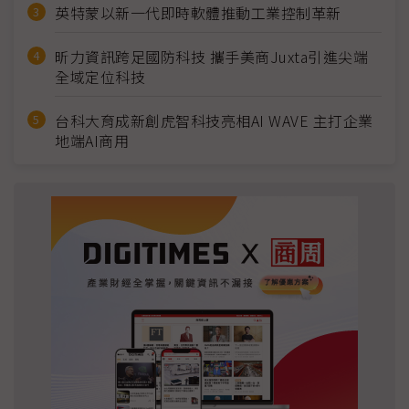
英特蒙以新一代即時軟體推動工業控制革新
昕力資訊跨足國防科技 攜手美商Juxta引進尖端
全域定位科技
台科大育成新創虎智科技亮相AI WAVE 主打企業
地端AI商用