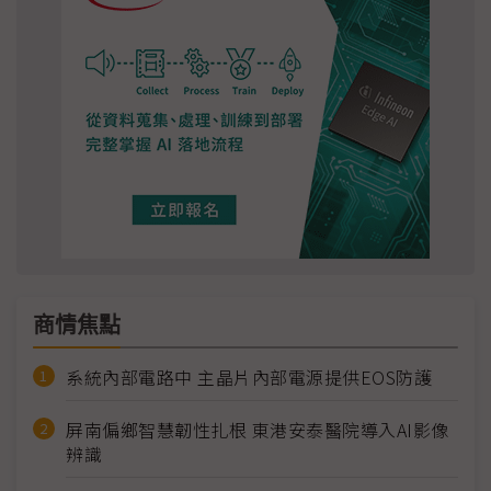
商情焦點
系統內部電路中 主晶片內部電源提供EOS防護
屏南偏鄉智慧韌性扎根 東港安泰醫院導入AI影像
辨識