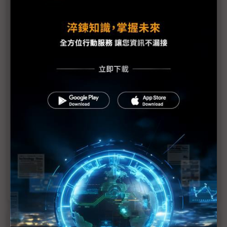
資安人士樂觀看待新數位部長上任 修法、打詐刻不
容緩
黃彥男接任數位部部長 產官學經歷能否力挽狂瀾受
矚
科技業入閣是把雙面刃 崇越董座郭智輝接經長挑戰
為何？
吳誠文能文能武 盼為台灣投「好球」
產業與科技發展內閣底定 郭智輝、吳誠文為政治素
人
崇越董座郭智輝接經濟部長 「台灣國土延伸計畫」
成焦點
近７天熱門報導