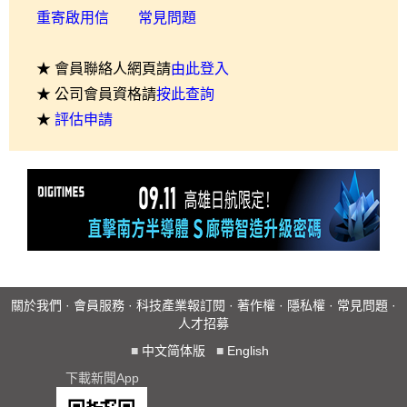
重寄啟用信
常見問題
★ 會員聯絡人網頁請
由此登入
★ 公司會員資格請
按此查詢
★
評估申請
關於我們
·
會員服務
·
科技產業報訂閱
·
著作權
·
隱私權
·
常見問題
·
人才招募
■
中文简体版
■
English
下載新聞App