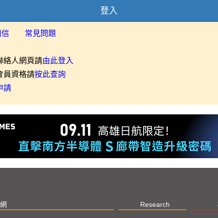
登入
用信
常見問題
聯絡人網頁請
由此登入
會員資格請
按此查詢
申請
網
Research