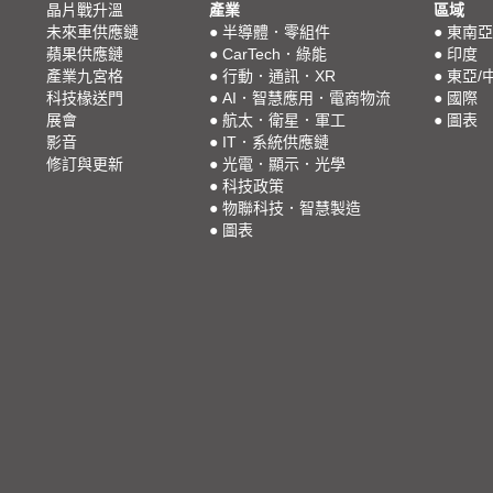
晶片戰升溫
產業
區域
未來車供應鏈
●
半導體．零組件
●
東南亞
蘋果供應鏈
●
CarTech．綠能
●
印度
產業九宮格
●
行動．通訊．XR
●
東亞/
科技椽送門
●
AI．智慧應用．電商物流
●
國際
展會
●
航太．衛星．軍工
●
圖表
影音
●
IT．系統供應鏈
修訂與更新
●
光電．顯示．光學
●
科技政策
●
物聯科技．智慧製造
●
圖表