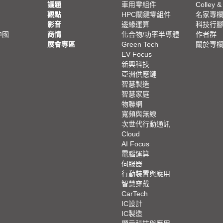
議題
車用零組件
Colley &
觀點
HPC關鍵零組件
名家專
影音
邊緣運算
科技行
中國
商情
化合物/功率半導體
作者群
展會專區
Green Tech
關於專
EV Focus
新興科技
亞洲供應鏈
智慧製造
智慧家庭
物聯網
寬頻與無線
次世代行動通訊
Cloud
AI Focus
電腦運算
伺服器
行動裝置與應用
智慧穿戴
CarTech
IC設計
IC製造