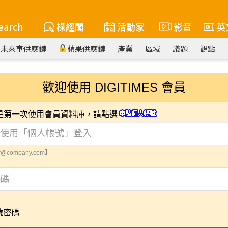
earch
椽經閣
活動家
影音
英
未來車供應鏈
蘋果供應鏈
產業
區域
議題
觀點
歡迎使用 DIGITIMES 會員
您是第一次使用會員資料庫，請點選
@company.com】
號密碼