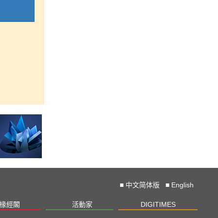
■
中文简体版
■
English
椽經閣
活動家
DIGITIMES