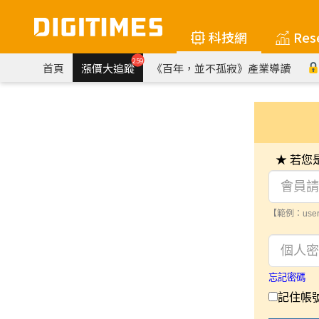
科技網
Res
259
首頁
漲價大追蹤
《百年，並不孤寂》產業導讀
★ 若
【範例：user
忘記密碼
記住帳