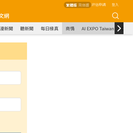
評估申請
登入
繁體版
简体版
文網
漫新聞
聽新聞
每日椽真
商情
AI EXPO Taiwan
COM