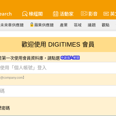
earch
椽經閣
活動家
影音
英
未來車供應鏈
蘋果供應鏈
產業
區域
議題
觀點
歡迎使用 DIGITIMES 會員
您是第一次使用會員資料庫，請點選
@company.com】
號密碼