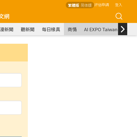
評估申請
登入
繁體版
简体版
文網
漫新聞
聽新聞
每日椽真
商情
AI EXPO Taiwan
COM