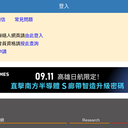
登入
用信
常見問題
聯絡人網頁請
由此登入
會員資格請
按此查詢
申請
網
Research