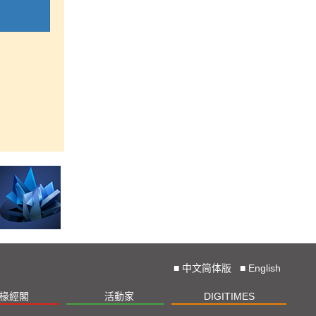
■
中文简体版
■
English
椽經閣
活動家
DIGITIMES