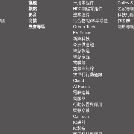
議題
車用零組件
Colley &
觀點
HPC關鍵零組件
名家專
影音
邊緣運算
科技行
中國
商情
化合物/功率半導體
作者群
展會專區
Green Tech
關於專
EV Focus
新興科技
亞洲供應鏈
智慧製造
智慧家庭
物聯網
寬頻與無線
次世代行動通訊
Cloud
AI Focus
電腦運算
伺服器
行動裝置與應用
智慧穿戴
CarTech
IC設計
IC製造