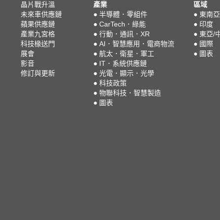
晶片戰升溫
產業
區域
未來車供應鏈
●
半導體．零組件
●
東南亞
蘋果供應鏈
●
CarTech．綠能
●
印度
產業九宮格
●
行動．通訊．XR
●
東亞/
科技椽送門
●
AI．智慧應用．電商物流
●
國際
展會
●
航太．衛星．軍工
●
圖表
影音
●
IT．系統供應鏈
修訂與更新
●
光電．顯示．光學
●
科技政策
●
物聯科技．智慧製造
●
圖表