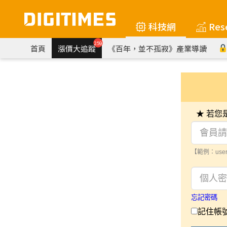
科技網
Res
259
首頁
漲價大追蹤
《百年，並不孤寂》產業導讀
★ 若
【範例：user
忘記密碼
記住帳