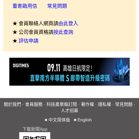
重寄啟用信
常見問題
★ 會員聯絡人網頁請
由此登入
★ 公司會員資格請
按此查詢
★
評估申請
關於我們
·
會員服務
·
科技產業報訂閱
·
著作權
·
隱私權
·
常見問題
·
人才招募
■
中文简体版
■
English
下載新聞App