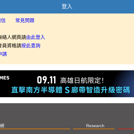
登入
用信
常見問題
聯絡人網頁請
由此登入
會員資格請
按此查詢
申請
網
Research