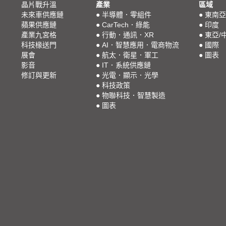
晶片戰升溫
產業
區域
未來車供應鏈
●
半導體．零組件
●
東南亞
蘋果供應鏈
●
CarTech．綠能
●
印度
產業九宮格
●
行動．通訊．XR
●
東亞/
科技椽送門
●
AI．智慧應用．電商物流
●
國際
展會
●
航太．衛星．軍工
●
圖表
影音
●
IT．系統供應鏈
修訂與更新
●
光電．顯示．光學
●
科技政策
●
物聯科技．智慧製造
●
圖表