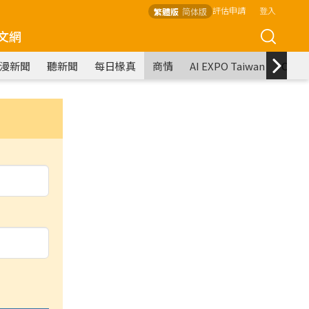
評估申請
登入
繁體版
简体版
文網
漫新聞
聽新聞
每日椽真
商情
AI EXPO Taiwan
COM