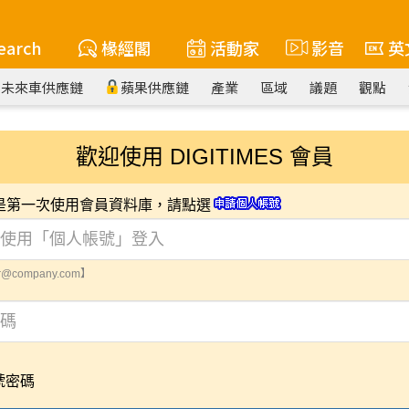
earch
椽經閣
活動家
影音
英
未來車供應鏈
蘋果供應鏈
產業
區域
議題
觀點
歡迎使用 DIGITIMES 會員
您是第一次使用會員資料庫，請點選
@company.com】
號密碼