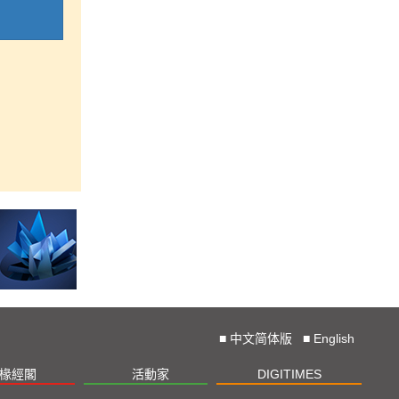
■
中文简体版
■
English
椽經閣
活動家
DIGITIMES