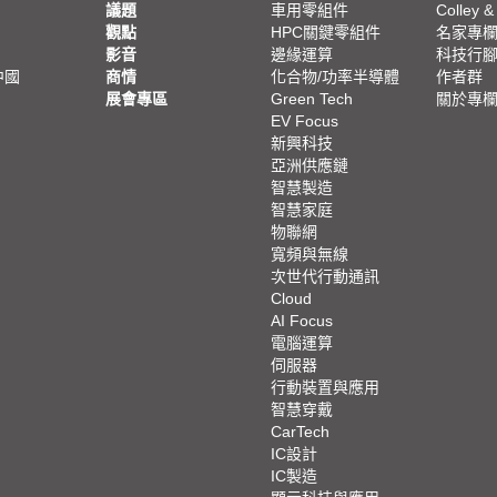
議題
車用零組件
Colley &
觀點
HPC關鍵零組件
名家專
影音
邊緣運算
科技行
中國
商情
化合物/功率半導體
作者群
展會專區
Green Tech
關於專
EV Focus
新興科技
亞洲供應鏈
智慧製造
智慧家庭
物聯網
寬頻與無線
次世代行動通訊
Cloud
AI Focus
電腦運算
伺服器
行動裝置與應用
智慧穿戴
CarTech
IC設計
IC製造