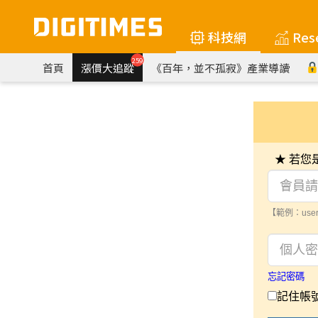
科技網
Res
259
首頁
漲價大追蹤
《百年，並不孤寂》產業導讀
★ 若
【範例：user
忘記密碼
記住帳