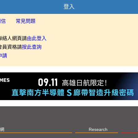
登入
用信
常見問題
聯絡人網頁請
由此登入
會員資格請
按此查詢
申請
網
Research