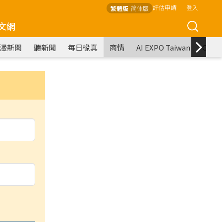
評估申請
登入
繁體版
简体版
文網
漫新聞
聽新聞
每日椽真
商情
AI EXPO Taiwan
COM