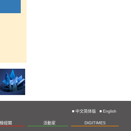
■
中文简体版
■
English
椽經閣
活動家
DIGITIMES