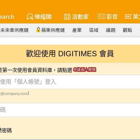
earch
椽經閣
活動家
影音
英
未來車供應鏈
蘋果供應鏈
產業
區域
議題
觀點
歡迎使用 DIGITIMES 會員
您是第一次使用會員資料庫，請點選
@company.com】
號密碼