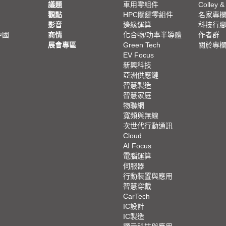
議題
車用零組件
Colley &
觀點
HPC關鍵零組件
名家專
影音
邊緣運算
科技行
中國
商情
化合物/功率半導體
作者群
展會專區
Green Tech
關於專
EV Focus
新興科技
亞洲供應鏈
智慧製造
智慧家庭
物聯網
寬頻與無線
次世代行動通訊
Cloud
AI Focus
電腦運算
伺服器
行動裝置與應用
智慧穿戴
CarTech
IC設計
IC製造