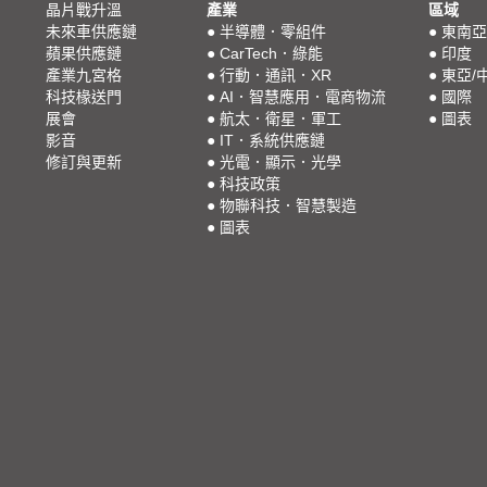
晶片戰升溫
產業
區域
未來車供應鏈
●
半導體．零組件
●
東南亞
蘋果供應鏈
●
CarTech．綠能
●
印度
產業九宮格
●
行動．通訊．XR
●
東亞/
科技椽送門
●
AI．智慧應用．電商物流
●
國際
展會
●
航太．衛星．軍工
●
圖表
影音
●
IT．系統供應鏈
修訂與更新
●
光電．顯示．光學
●
科技政策
●
物聯科技．智慧製造
●
圖表