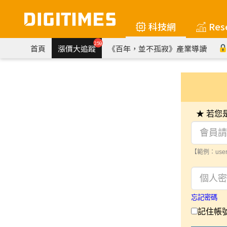
科技網
Res
259
首頁
漲價大追蹤
《百年，並不孤寂》產業導讀
★ 若
【範例：user
忘記密碼
記住帳