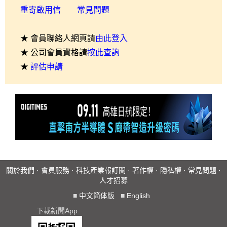
重寄啟用信
常見問題
★ 會員聯絡人網頁請
由此登入
★ 公司會員資格請
按此查詢
★
評估申請
關於我們
·
會員服務
·
科技產業報訂閱
·
著作權
·
隱私權
·
常見問題
·
人才招募
■
中文简体版
■
English
下載新聞App