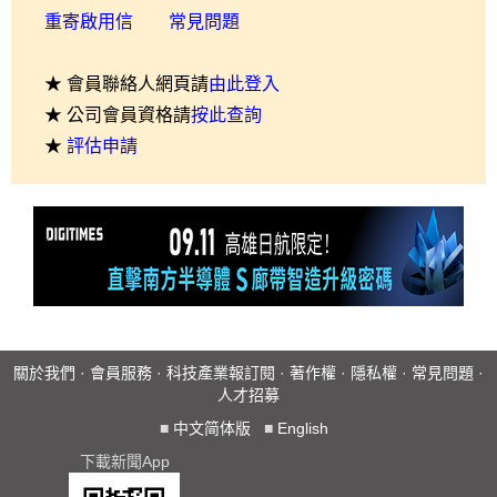
重寄啟用信
常見問題
★ 會員聯絡人網頁請
由此登入
★ 公司會員資格請
按此查詢
★
評估申請
關於我們
·
會員服務
·
科技產業報訂閱
·
著作權
·
隱私權
·
常見問題
·
人才招募
■
中文简体版
■
English
下載新聞App