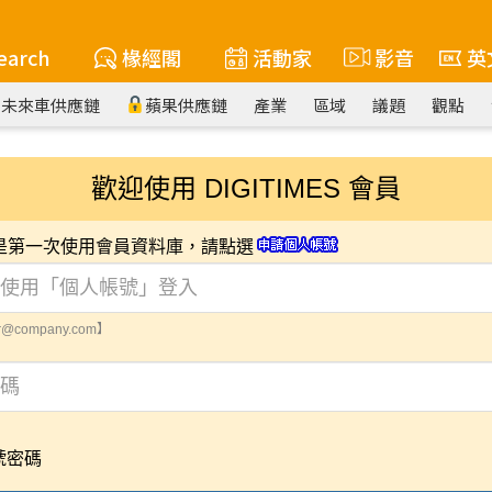
earch
椽經閣
活動家
影音
英
未來車供應鏈
蘋果供應鏈
產業
區域
議題
觀點
歡迎使用 DIGITIMES 會員
您是第一次使用會員資料庫，請點選
@company.com】
號密碼