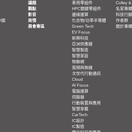
議題
車用零組件
Colley &
觀點
HPC關鍵零組件
名家專
影音
邊緣運算
科技行
中國
商情
化合物/功率半導體
作者群
展會專區
Green Tech
關於專
EV Focus
新興科技
亞洲供應鏈
智慧製造
智慧家庭
物聯網
寬頻與無線
次世代行動通訊
Cloud
AI Focus
電腦運算
伺服器
行動裝置與應用
智慧穿戴
CarTech
IC設計
IC製造