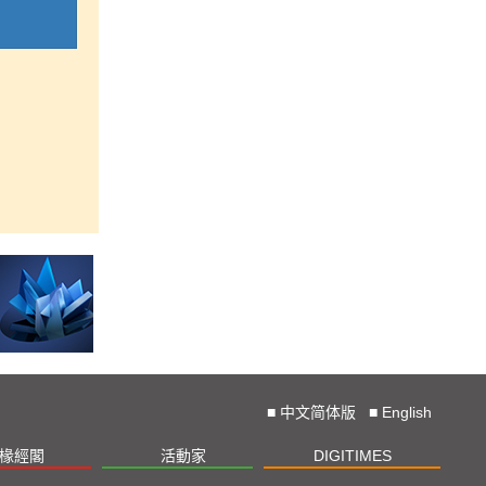
■
中文简体版
■
English
椽經閣
活動家
DIGITIMES