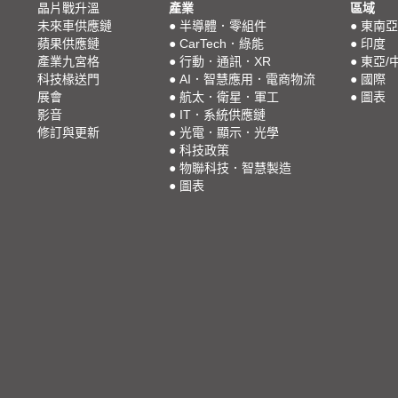
晶片戰升溫
產業
區域
未來車供應鏈
●
半導體．零組件
●
東南亞
蘋果供應鏈
●
CarTech．綠能
●
印度
產業九宮格
●
行動．通訊．XR
●
東亞/
科技椽送門
●
AI．智慧應用．電商物流
●
國際
展會
●
航太．衛星．軍工
●
圖表
影音
●
IT．系統供應鏈
修訂與更新
●
光電．顯示．光學
●
科技政策
●
物聯科技．智慧製造
●
圖表