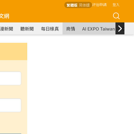
評估申請
登入
繁體版
简体版
文網
漫新聞
聽新聞
每日椽真
商情
AI EXPO Taiwan
COM