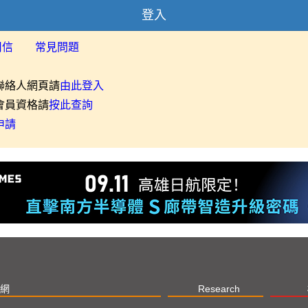
登入
用信
常見問題
聯絡人網頁請
由此登入
會員資格請
按此查詢
申請
網
Research