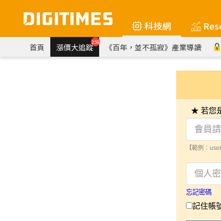
科技網
Res
259
首頁
漲價大追蹤
《百年，並不孤寂》產業導讀
★ 若
【範例：user
忘記密碼
記住帳