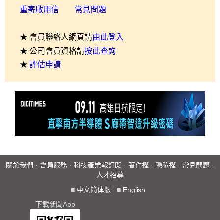
重寄啟用信
常見問題
★ 會員聯絡人網頁請
由此登入
★ 公司會員資格請
按此查詢
★
評估申請
關於我們
·
會員服務
·
科技產業報訂閱
·
著作權
·
隱私權
·
常見問題
·
人才招募
■
中文简体版
■
English
下載新聞App