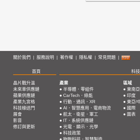
關於我們
服務說明
著作權
隱私權
常見問題
|
|
|
|
|
首頁
科技
晶片戰升溫
產業
區域
未來車供應鏈
●
半導體．零組件
●
東南亞
蘋果供應鏈
●
CarTech．綠能
●
印度
產業九宮格
●
行動．通訊．XR
●
東亞/
科技椽送門
●
AI．智慧應用．電商物流
●
國際
展會
●
航太．衛星．軍工
●
圖表
影音
●
IT．系統供應鏈
修訂與更新
●
光電．顯示．光學
●
科技政策
●
物聯科技．智慧製造