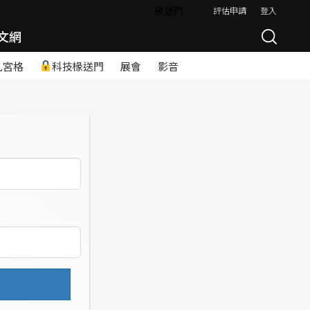
椽送門
評估申請
登入
文網
九宮格
科技椽送門
展會
影音