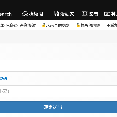
earch
椽經閣
活動家
影音
英
，並不孤寂》產業導讀
未來車供應鏈
蘋果供應鏈
產業
證碼
確定送出