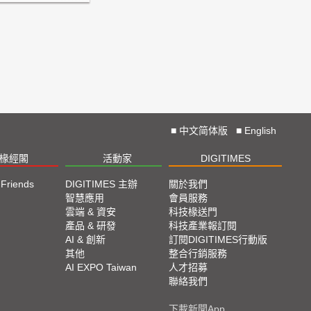
■
中文简体版
■
English
椽經閣
活動家
DIGITIMES
 Friends
DIGITIMES 主辦
關於我們
欄
智慧應用
會員服務
腳
雲端 & 資安
科技椽送門
產品 & 研發
科技產業報訂閱
欄
AI & 創新
訂閱DIGITIMES行動版
其他
整合行銷服務
AI EXPO Taiwan
人才招募
聯絡我們
下載新聞App