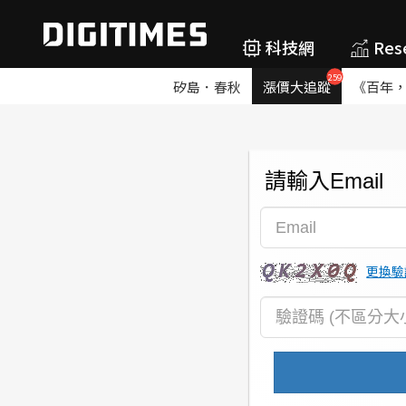
科技網
Res
259
矽島．春秋
漲價大追蹤
《百年
請輸入Email
更換驗