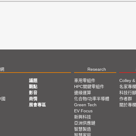
網
Research
議題
車用零組件
Colley &
觀點
HPC關鍵零組件
名家專
影音
邊緣運算
科技行
中國
商情
化合物/功率半導體
作者群
展會專區
Green Tech
關於專
EV Focus
新興科技
亞洲供應鏈
智慧製造
智慧家庭