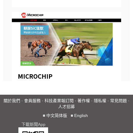
關於我們
·
會員服務
·
科技產業報訂閱
·
著作權
·
隱私權
·
常見問題
·
人才招募
■
中文简体版
■
English
下載新聞App