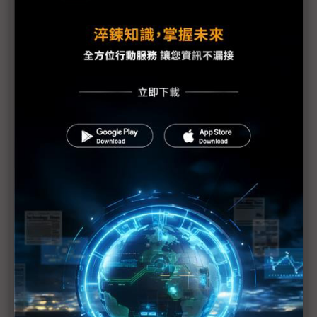
福建晉華連鎖效應擴大：聯電遭美殺一儆百
二度聲明恐難止損
聯電、福建晉華遭美控竊美光機密 恐面臨超過200
億美元罰金
美起訴聯電與晉華竊取美光技術 聯電：遺憾美方無
事先通知討論
美方禁令戰火擴大 聯電：暫停協助晉華研發
中興之後晉華再遭美下禁售令 貿易戰升溫陸廠遭
殃 大陸半導體「芯」病難解
美光侵權案敗訴後川普政府出招 晉華遭美鎖喉制裁
美中科技戰越演越烈
晉華DRAM封測訂單 日月光旗下矽電恐延遲收割