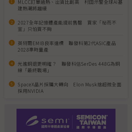
MLCC訂單過熱、出貨比創高 村田示警全球AI基
建熱潮將趨緩
2027全年記憶體產能提前售罄 買家「祕而不
宣」只怕買不夠
英特爾EMIB良率達標 聯發科第2代ASIC產品
2028準時量產
光進銅退更明確？ 聯發科估SerDes 448G為銅
線「最終戰場」
SpaceX晶片採購大轉向 Elon Musk捨超微全面
採用NVIDIA