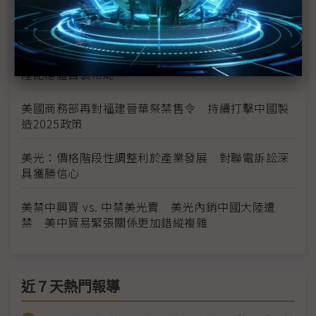
日月光投控樂觀第4季維持正成長 封測業務小降、
EMS仍受惠蘋果
貿易戰、禁售令影響 美光西安廠傳裁員 恐影響大
陸記憶體自製布局
美國商務部再對福建晉華祭禁售令 持續打擊中國製
造2025政策
美光：價格階段性調整利於產業發展 對聯電訴訟深
具獲勝信心
美禁中興買 vs. 中禁美光賣 美光內銷中國大陸遭
禁 美中貿易緊張關係更加錯縱複雜
近７天熱門報導