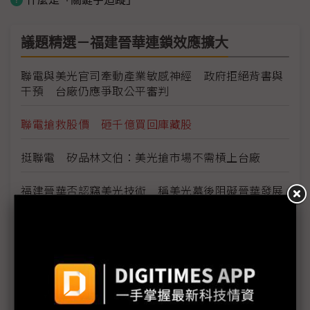
議題精選－福建晉華連鎖效應擴大
聯電與美光官司牽動產業敏感神經 政府拒絕背書與
干預 台廠仍應爭取公平審判
聯電搶救股價 砸千億買回庫藏股
挺聯電 矽品林文伯：美光搶市場不需槓上台廠
福建晉華否認竊美光技術 稱美光幕後阻礙晉華發展
陸外交部要求美方提證明中方操縱竊密案 川習電話
熱線期G20對話重啟協商契機
美方下波行動恐鎖定華為主動調查 川普打壓中國製
造2025企圖明顯