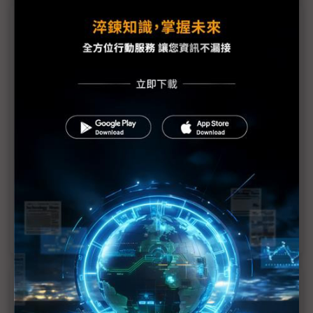
議題精選－中國製造腹背受敵
中國家電業多重夾擊 庫存難消成本漲 轉向東南亞
收雙利
中國華南電子配件商生存危機 搬遷、倒閉、裁員潮
未歇
中國SSD主控晶片廠 拚高階自產、搶企業級市場
中國汽車降價潮延燒 微型EV市場面臨萎縮危機
印度客戶砍價不手軟 中國電子配件商嘆買賣難做
近７天熱門報導