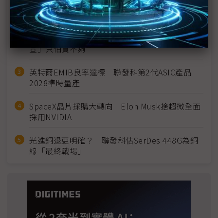
MLCC訂單過熱、出貨比創高 村田示警全球AI基
建熱潮將趨緩
2027全年記憶體產能提前售罄 買家「祕而不
宣」只怕買不夠
英特爾EMIB良率達標 聯發科第2代ASIC產品
2028準時量產
SpaceX晶片採購大轉向 Elon Musk捨超微全面
採用NVIDIA
光進銅退更明確？ 聯發科估SerDes 448G為銅
線「最終戰場」