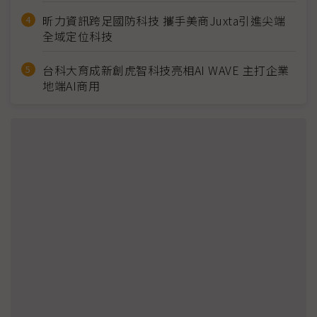
昕力資訊跨足國防科技 攜手美商Juxta引進尖端
全域定位科技
台科大育成新創虎智科技亮相AI WAVE 主打企業
地端AI商用