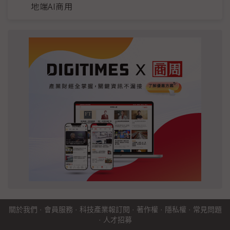
地端AI商用
關於我們
·
會員服務
·
科技產業報訂閱
·
著作權
·
隱私權
·
常見問題
·
人才招募