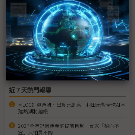
近千億醫療顯示商機誘人 眾廠躍身爭搶
元宇宙推波助瀾 Micro LED更火紅
搶攻智慧醫療商機 群創聯手睿生出擊
2021年Micro LED降低成本超前進度 產業國家隊成
型
近７天熱門報導
MLCC訂單過熱、出貨比創高 村田示警全球AI基
建熱潮將趨緩
2027全年記憶體產能提前售罄 買家「祕而不
宣」只怕買不夠