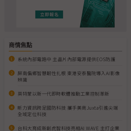
商情焦點
系統內部電路中 主晶片內部電源提供EOS防護
屏南偏鄉智慧韌性扎根 東港安泰醫院導入AI影像
辨識
英特蒙以新一代即時軟體推動工業控制革新
昕力資訊跨足國防科技 攜手美商Juxta引進尖端
全域定位科技
台科大育成新創虎智科技亮相AI WAVE 主打企業