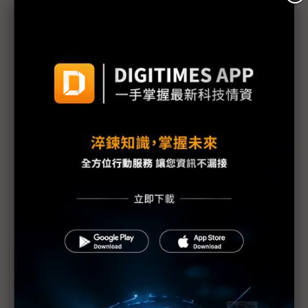
議題精選－More Than面板
AI互動螢幕助便利店虛實整合 群創再下一城
冬日中透暖意 友達、彩晶營運爬升
搶綠能商機軟硬通吃 友達推創能、儲能、管理一站
式解決方案
光寶加碼布局Micro LED 入股錼創取得3.94%持股
瞄準零耗能建築潛力 友達打造美學光電整合解決方
案
More Than面板 洪進揚：群創創造有機成長
達擎「友」虎撐腰衝出全球前二 醫療專業顯示市佔
約25%