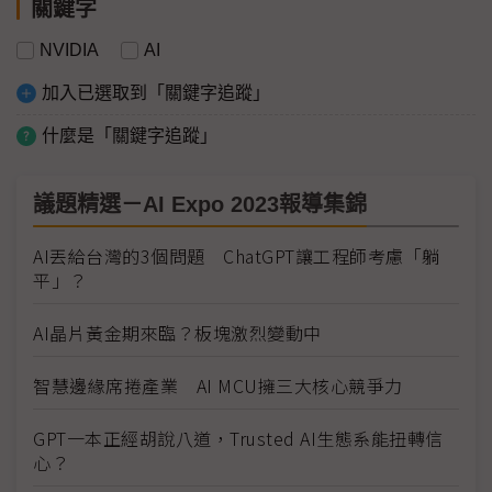
關鍵字
NVIDIA
AI
加入已選取到「關鍵字追蹤」
什麼是「關鍵字追蹤」
議題精選－AI Expo 2023報導集錦
AI丟給台灣的3個問題 ChatGPT讓工程師考慮「躺
平」？
AI晶片黃金期來臨？板塊激烈變動中
智慧邊緣席捲產業 AI MCU擁三大核心競爭力
GPT一本正經胡說八道，Trusted AI生態系能扭轉信
心？