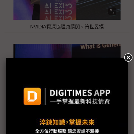
NVIDIA資深協理康勝閔。符世旻攝
AWS台灣暨香港專業解決方案架構師總監楊仲豪。符世旻
攝