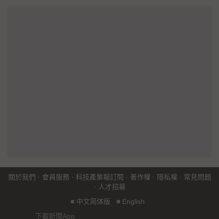
關於我們
·
會員服務
·
科技產業報訂閱
·
著作權
·
隱私權
·
常見問題
·
人才招募
■
中文简体版
■
English
下載新聞App