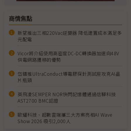
商情焦點
新望推出三相220Vac逆變器 降低建置成本滿足多
元配電
Vicor將介紹使用高密度DC-DC轉換器加速向48V
供電網路遷移的優勢
岱鐠推UltraConduct導電膠探針測試座攻克AI晶
片瓶頸
英飛凌SEMPER NOR快閃記憶體通過信驊科技
AST2700 BMC認證
歐耀科技、超數雲端攜三大方案亮相AI Wave
Show 2026 吸引2,000人