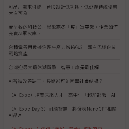
AI晶片需求引燃 台IC設計低功耗、低延遲傳統優勢
大有可為
賣早餐的科技公司餐飲寒冬「疫」軍突起，企業如何
充實AI軍火庫？
台積電善用數據治理生產力增逾6成，鄧白氏談企業
戰略資產
台灣迎最大退休潮衝擊 智慧工廠是最佳解
AI智造改善缺工，長期卻可能衝擊社會結構？
（AI Expo）培養未來人才 高中生「超前部署」AI
（AI Expo Day 3）耐能智慧：將發表NanoGPT相關
AI晶片
（AI Expo） AI跳躍式發展 競合生態改寫中