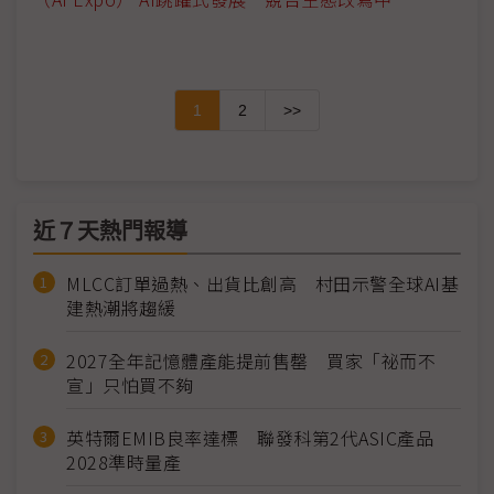
1
2
>>
近７天熱門報導
MLCC訂單過熱、出貨比創高 村田示警全球AI基
建熱潮將趨緩
2027全年記憶體產能提前售罄 買家「祕而不
宣」只怕買不夠
英特爾EMIB良率達標 聯發科第2代ASIC產品
2028準時量產