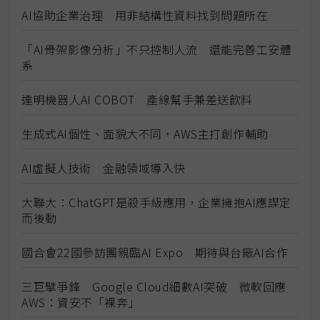
AI協助企業治理 用非結構性資料找到問題所在
「AI骨架影像分析」不只控制人流 還能完善工安體
系
達明機器人AI COBOT 產線幫手兼差送飲料
生成式AI個性、面貌大不同，AWS主打創作輔助
AI虛擬人技術 金融領域導入快
大聯大：ChatGPT是殺手級應用，企業擁抱AI應謀定
而後動
國合會22國參訪團親臨AI Expo 期待與台廠AI合作
三巨擘爭鋒 Google Cloud細數AI突破 微軟回應
AWS：資安不「裸奔」