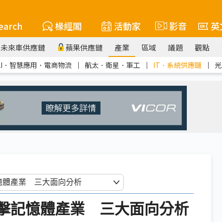
earch
椽經閣
活動家
影音
英
未來車供應鏈
蘋果供應鏈
產業
區域
議題
觀點
AI．智慧應用．電商物流
｜
航太．衛星．軍工
｜
IT．系統供應鏈
｜
光
全球化衝擊記憶體產業 三大面向分析