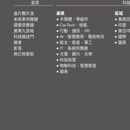
首頁
科
晶片戰升溫
產業
區域
未來車供應鏈
●
半導體．零組件
●
東南
蘋果供應鏈
●
CarTech．綠能
●
印度
產業九宮格
●
行動．通訊．XR
●
東亞/
科技椽送門
●
AI．智慧應用．電商物流
●
國際
展會
●
航太．衛星．軍工
●
圖表
影音
●
IT．系統供應鏈
修訂與更新
●
光電．顯示．光學
●
科技政策
●
物聯科技．智慧製造
●
圖表