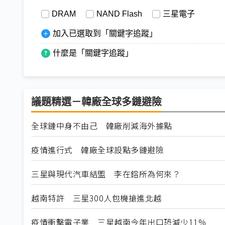
DRAM
NAND Flash
三星電子
加入已選取到「關鍵字追蹤」
什麼是「關鍵字追蹤」
議題精選－韓廠全球多鏈避險
全球鏈中身不由己 韓廠削減海外據點
疫情進行式 韓廠全球設點多鏈避險
三星與現代汽車結盟 李在鎔所為何來？
越南特許 三星300人包機搶進北越
疫情衝擊電子業 三星越南今年出口恐減少11%