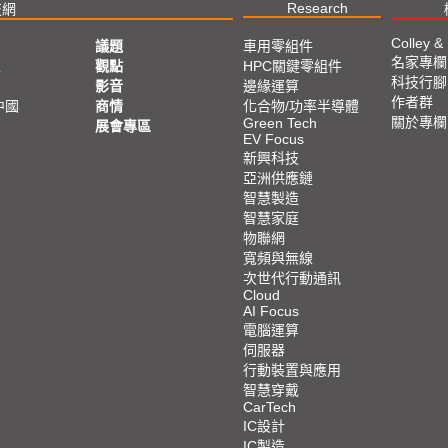
Research
技網
Colley &
議題
車用零組件
名家專欄
亞
觀點
HPC關鍵零組件
科技行腳
影音
邊緣運算
作者群
中國
商情
化合物/功率半導體
關於專欄
Green Tech
展會專區
EV Focus
新興科技
亞洲供應鏈
智慧製造
智慧家庭
物聯網
寬頻與無線
次世代行動通訊
Cloud
AI Focus
電腦運算
伺服器
行動裝置與應用
智慧穿戴
CarTech
IC設計
IC製造