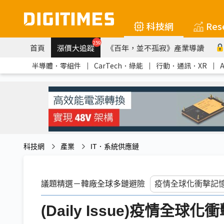
科技網
Res
259
首頁
漲價大追蹤
《百年，並不孤寂》產業導讀
半導體．零組件
｜
CarTech．綠能
｜
行動．通訊．XR
｜
科技網
產業
IT．系統供應鏈
議題精選－韓廠全球多鏈避險
(Daily Issue)疫情