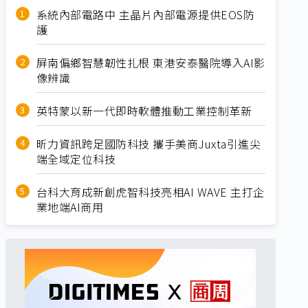
系統內部電路中 主晶片內部電源提供EOS防
護
屏南偏鄉智慧韌性扎根 東港安泰醫院導入AI影
像辨識
英特蒙以新一代即時軟體推動工業控制革新
昕力資訊跨足國防科技 攜手美商Juxta引進尖
端全域定位科技
台科大育成新創虎智科技亮相AI WAVE 主打企
業地端AI商用