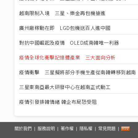
越南限制入境 三星、樂金再包機搶進
廣州廠稼動在即 LGD包機送百人進中國
對抗中國崛起及疫情 OLED成南韓唯一利器
疫情全球化衝擊記憶體產業 三大面向分析
疫情衝擊 三星擬將部分手機生產從南韓轉移到越南
三星東南亞最大研發中心在越南正式動工
疫情引發排韓情緒 韓企布局恐受阻
關於我們
服務說明
著作權
隱私權
常見問題
|
|
|
|
|