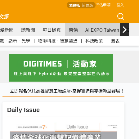
評估申請
登入
繁體版
简体版
文網
漫新聞
聽新聞
每日椽真
商情
AI EXPO Taiwan
COM
電．顯示．光學
｜
物聯科技．智慧製造
｜
科技政策
｜
圖表
立即報名9/11高雄智慧工廠論壇-掌握智造與零碳轉型賽局！
Daily Issue