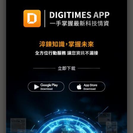
全球鏈中身不由己 韓廠削減海外據點
疫情進行式 韓廠全球設點多鏈避險
三星與現代汽車結盟 李在鎔所為何來？
越南特許 三星300人包機搶進北越
疫情衝擊電子業 三星越南今年出口恐減少11%
越南限制入境 三星、樂金再包機搶進
廣州廠稼動在即 LGD包機送百人進中國
對抗中國崛起及疫情 OLED成南韓唯一利器
疫情全球化衝擊記憶體產業 三大面向分析
疫情衝擊 三星擬將部分手機生產從南韓轉移到越南