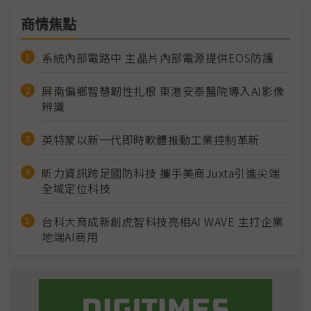
商情焦點
系統內部電路中 主晶片內部電源提供EOS防護
屏南偏鄉智慧韌性扎根 東港安泰醫院導入AI影像
辨識
英特蒙以新一代即時軟體推動工業控制革新
昕力資訊跨足國防科技 攜手美商Juxta引進尖端
全域定位科技
台科大育成新創虎智科技亮相AI WAVE 主打企業
地端AI商用