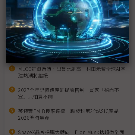
三星東南亞最大研發中心在越南正式動工
疫情引發排韓情緒 韓企布局恐受阻
近７天熱門報導
MLCC訂單過熱、出貨比創高 村田示警全球AI基
建熱潮將趨緩
2027全年記憶體產能提前售罄 買家「祕而不
宣」只怕買不夠
英特爾EMIB良率達標 聯發科第2代ASIC產品
2028準時量產
SpaceX晶片採購大轉向 Elon Musk捨超微全面