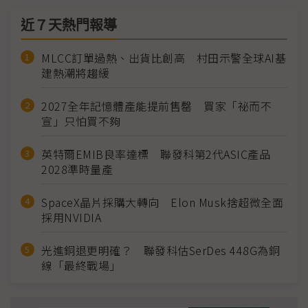
近７天熱門報導
MLCC訂單過熱、出貨比創高 村田示警全球AI基
建熱潮將趨緩
2027全年記憶體產能提前售罄 買家「祕而不
宣」只怕買不夠
英特爾EMIB良率達標 聯發科第2代ASIC產品
2028準時量產
SpaceX晶片採購大轉向 Elon Musk捨超微全面
採用NVIDIA
光進銅退更明確？ 聯發科估SerDes 448G為銅
線「最終戰場」