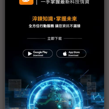
中國雨飄飄 面板投產全面遞延
1月全球手機面板出貨量驟減26% 1Q20悲觀
歐美疫情延燒 面板價格守不住
三星電視、現代起亞斯洛伐克廠停工1~2週
LGD廣州廠擬5月投產 中系FPD新廠估減28%
疫情導致訂單消長 2Q需求衝擊見真章
中國顯示器偏光板供給減少 疫情長期化添變數
面板供需雙降 短期內難平衡
面板不足3月加劇 電視生產損失恐蔓延至5月