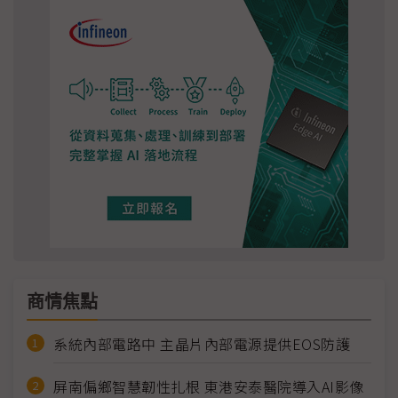
商情焦點
系統內部電路中 主晶片內部電源提供EOS防護
屏南偏鄉智慧韌性扎根 東港安泰醫院導入AI影像