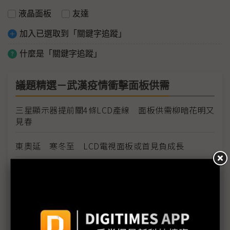
液晶面板
友達
加入已選取到「關鍵字追蹤」
什麼是「關鍵字追蹤」
議題精選－武漢疫情衝擊面板供需
三星顯示器提前關4條LCD產線 面板供需柳暗花明又
見春
東奧延 寒冬至 LCD電視面板或首見負成長
疫情衝擊供應鏈 元太：電子紙需求反向加溫
東奧延期1年 只有QD面板笑得出來？
南韓風蕭蕭 交期延後面板設備業空瘦