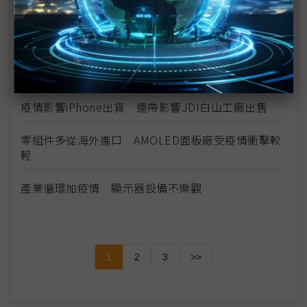
主力品牌備貨不減 電視面板價格續漲
宸鴻3月復工率8成 奈米銀手機有望下半年量產
巧婦難為無米之炊 NB缺料3月恐無貨可出
疫情影響iPhone出貨 連帶影響JDI白山工廠出售
零組件多從海外進口 AMOLED面板廠受疫情衝擊較
輕
產業循環加疫情 顯示器設備不樂觀
1
2
3
>>