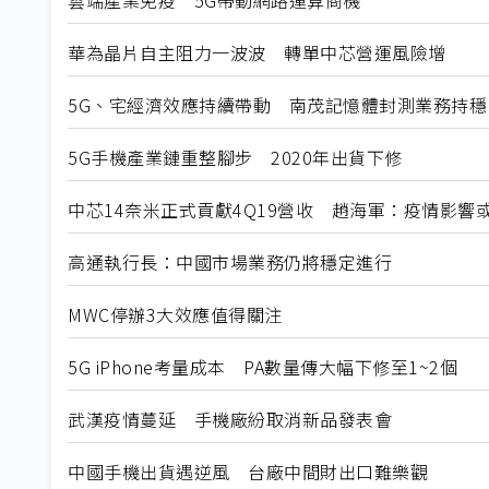
華為晶片自主阻力一波波 轉單中芯營運風險增
5G、宅經濟效應持續帶動 南茂記憶體封測業務持穩
5G手機產業鏈重整腳步 2020年出貨下修
中芯14奈米正式貢獻4Q19營收 趙海軍：疫情影響
高通執行長：中國市場業務仍將穩定進行
MWC停辦3大效應值得關注
5G iPhone考量成本 PA數量傳大幅下修至1~2個
武漢疫情蔓延 手機廠紛取消新品發表會
中國手機出貨遇逆風 台廠中間財出口難樂觀