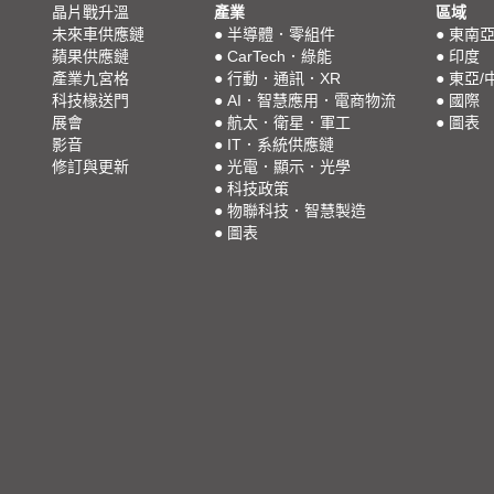
晶片戰升溫
產業
區域
未來車供應鏈
●
半導體．零組件
●
東南
蘋果供應鏈
●
CarTech．綠能
●
印度
產業九宮格
●
行動．通訊．XR
●
東亞/
科技椽送門
●
AI．智慧應用．電商物流
●
國際
展會
●
航太．衛星．軍工
●
圖表
影音
●
IT．系統供應鏈
修訂與更新
●
光電．顯示．光學
●
科技政策
●
物聯科技．智慧製造
●
圖表