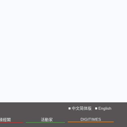
■
中文简体版
■
English
DIGITIMES
椽經閣
活動家