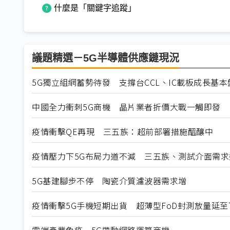
什麼是「關鍵字追蹤」
議題精選－5G半導體供應鏈現況
5G獨立組網蓄勢待發 支撐台CCL、IC載板成長基本
中國全力衝刺5G商機 晶片業者折價大戰一觸即發
疫情衝擊QE再現 三五族：超前部署措施醞釀中
疫情壓力下5G布局力道不減 三五族、測試介面需求
5G基建腳步不停 陶瓷介質濾波器需求增
疫情衝擊5G手機短期出貨 超薄型FoD封測放量延至
雲端產業免疫 5G帶動網路運算商機