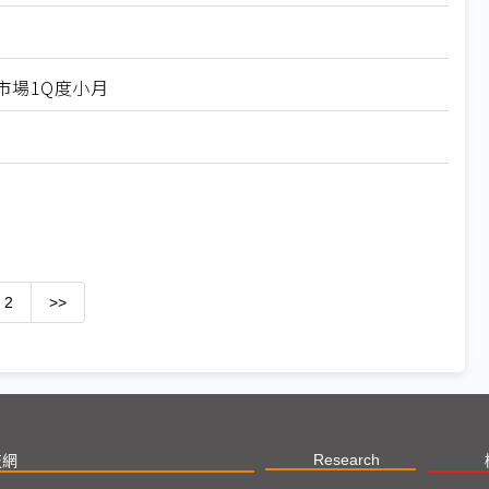
機市場1Q度小月
2
>>
Research
技網