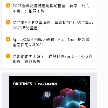
2027全年記憶體產能提前售罄 買家「祕而
不宣」只怕買不夠
英特爾EMIB良率達標 聯發科第2代ASIC產品
2028準時量產
SpaceX晶片採購大轉向 Elon Musk捨超微
全面採用NVIDIA
光進銅退更明確？ 聯發科估SerDes 448G為
銅線「最終戰場」