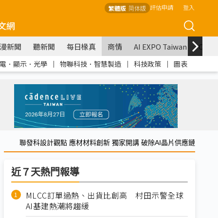
評估申請
登入
繁體版
简体版
文網
漫新聞
聽新聞
每日椽真
商情
AI EXPO Taiwan
COM
電．顯示．光學
｜
物聯科技．智慧製造
｜
科技政策
｜
圖表
聯發科設計觀點 應材材料創新 獨家開講 破除AI晶片供應鏈
近７天熱門報導
MLCC訂單過熱、出貨比創高 村田示警全球
AI基建熱潮將趨緩