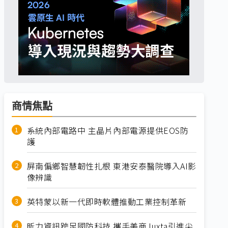
商情焦點
系統內部電路中 主晶片內部電源提供EOS防
護
屏南偏鄉智慧韌性扎根 東港安泰醫院導入AI影
像辨識
英特蒙以新一代即時軟體推動工業控制革新
昕力資訊跨足國防科技 攜手美商Juxta引進尖