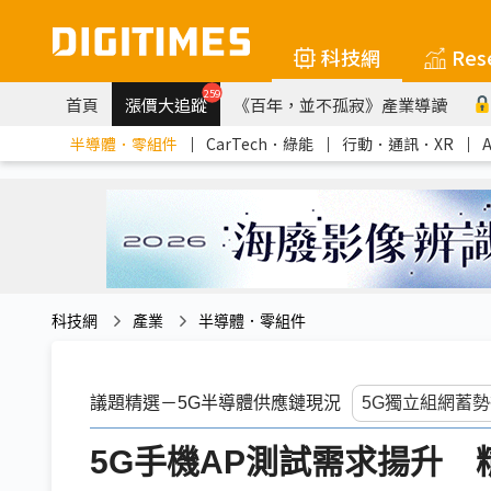
科技網
Res
259
首頁
漲價大追蹤
《百年，並不孤寂》產業導讀
半導體．零組件
｜
CarTech．綠能
｜
行動．通訊．XR
｜
科技網
產業
半導體．零組件
議題精選－5G半導體供應鏈現況
5G手機AP測試需求揚升 