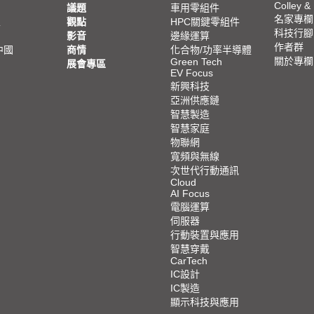
Colley &
議題
車用零組件
名家專欄
亞
觀點
HPC關鍵零組件
科技行腳
影音
邊緣運算
作者群
中國
商情
化合物/功率半導體
關於專欄
Green Tech
展會專區
EV Focus
新興科技
亞洲供應鏈
智慧製造
智慧家庭
物聯網
寬頻與無線
次世代行動通訊
Cloud
AI Focus
電腦運算
伺服器
行動裝置與應用
智慧穿戴
CarTech
IC設計
IC製造
顯示科技與應用