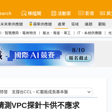
earch
椽經閣
活動家
影音
英
未來車供應鏈
蘋果供應鏈
產業
區域
議題
觀點
AI．智慧應用．電商物流
｜
航太．衛星．軍工
｜
IT．系統供應鏈
｜
光
精測VPC探針卡供不應求