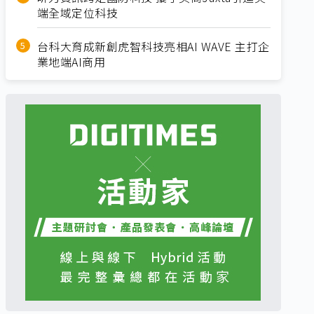
端全域定位科技
台科大育成新創虎智科技亮相AI WAVE 主打企
業地端AI商用