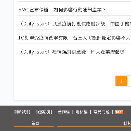
MWC宣布停辦 如何影響行動通訊產業？
（Daily Issue）武漢疫情打亂供應鏈步調 中國手
1Q訂單受疫情衝擊有限 台三大IC設計認定影響不大
（Daily Issue）疫情燒到供應鏈 四大產業總體檢
1
關於我們
服務說明
著作權
隱私權
常見問題
|
|
|
|
|
首頁
科