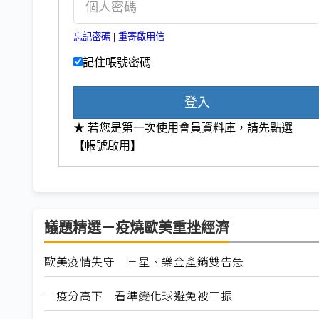
忘記密碼
|
重寄啟用信
記住帳號密碼
登入
★ 若您是第一次使用會員資料庫，請先點選
【帳號啟用】
議題精選－疫燒歐美重挫經濟
歐美疫情失守 三星、樂金產銷雙告急
一疫分高下 看準變化球避免被三振