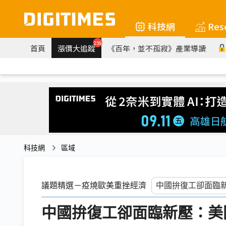
科技網
Res
259
首頁
漲價大追蹤
《百年，並不孤寂》產業導讀
科技網
區域
議題精選－疫燒歐美重挫經濟
中國拚復工卻面臨新壓：美