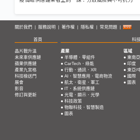
關於我們
服務說明
著作權
隱私權
常見問題
|
|
|
|
|
首頁
科
晶片戰升溫
產業
區域
未來車供應鏈
●
半導體．零組件
●
東南
蘋果供應鏈
●
CarTech．綠能
●
印度
產業九宮格
●
行動．通訊．XR
●
東亞/
科技椽送門
●
AI．智慧應用．電商物流
●
國際
展會
●
航太．衛星．軍工
●
圖表
影音
●
IT．系統供應鏈
修訂與更新
●
光電．顯示．光學
●
科技政策
●
物聯科技．智慧製造
●
圖表