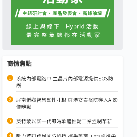
商情焦點
系統內部電路中 主晶片內部電源提供EOS防
護
屏南偏鄉智慧韌性扎根 東港安泰醫院導入AI影
像辨識
英特蒙以新一代即時軟體推動工業控制革新
昕力資訊跨足國防科技 攜手美商Juxta引進尖