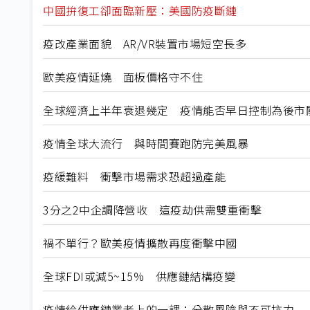
中國拚復工卻面臨新壓：美國防疫斷鏈
疫改產業面貌 AR/VR裝置市場短空長多
歐美疫情延燒 面板價格守不住
全球經濟上半年衰退幾定 疫情能否早日控制為後市
疫情全球大流行 與時間賽跑防完美風暴
疫緩難料 衝擊市場需求恐超過產能
3分之2中企調降營收 這疫劫供需雙重衝擊
禍不單行？歐美疫情擴散再度衝擊中國
全球FDI或減5~15% 供應鏈結構疫變
疫情給供應鏈業者上的一課：分散風險與不可抗力