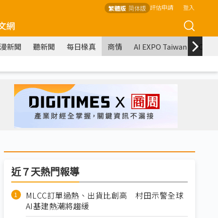
評估申請
登入
繁體版
简体版
文網
漫新聞
聽新聞
每日椽真
商情
AI EXPO Taiwan
COM
近７天熱門報導
MLCC訂單過熱、出貨比創高 村田示警全球
AI基建熱潮將趨緩