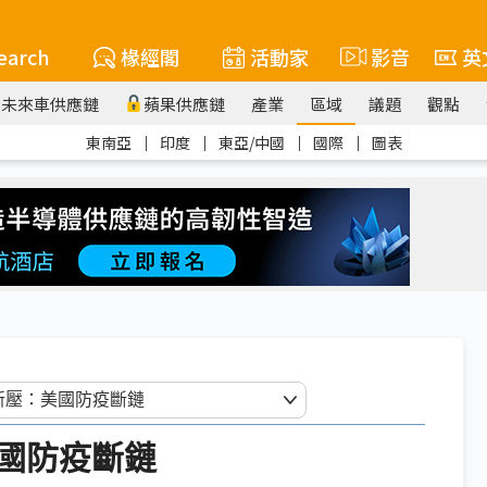
earch
椽經閣
活動家
影音
英
未來車供應鏈
蘋果供應鏈
產業
區域
議題
觀點
東南亞
｜
印度
｜
東亞/中國
｜
國際
｜
圖表
國防疫斷鏈