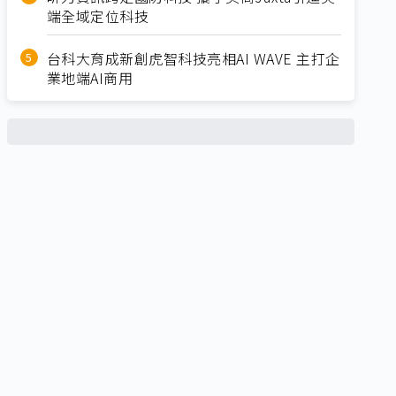
端全域定位科技
台科大育成新創虎智科技亮相AI WAVE 主打企
業地端AI商用