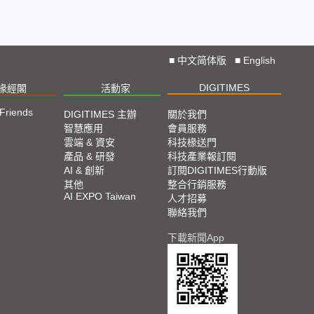
■
中文简体版
■
English
DIGITIMES
椽經閣
活動家
 Friends
DIGITIMES 主辦
關於我們
智慧應用
會員服務
雲端 & 資安
科技椽送門
產品 & 研發
科技產業報訂閱
AI & 創新
訂閱DIGITIMES行動版
其他
整合行銷服務
AI EXPO Taiwan
人才招募
聯絡我們
下載新聞App