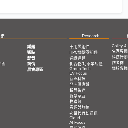
Research
技網
Colley &
議題
車用零組件
名家專欄
亞
觀點
HPC關鍵零組件
科技行腳
影音
邊緣運算
作者群
中國
商情
化合物/功率半導體
關於專欄
Green Tech
展會專區
EV Focus
新興科技
亞洲供應鏈
智慧製造
智慧家庭
物聯網
寬頻與無線
次世代行動通訊
Cloud
AI Focus
電腦運算