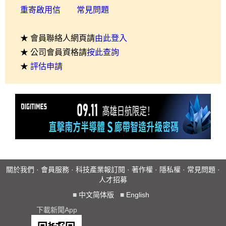
重寄啟用信
常見問題
★ 會員聯絡人網頁請
由此登入
★ 公司會員資格請
按此查詢
★
評估申請
關於我們
·
會員服務
·
科技產業報訂閱
·
著作權
·
隱私權
·
常見問題
·
人才招募
■
中文简体版
■
English
下載新聞App