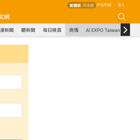
評估申請
登入
繁體版
简体版
文網
漫新聞
聽新聞
每日椽真
商情
AI EXPO Taiwan
COM