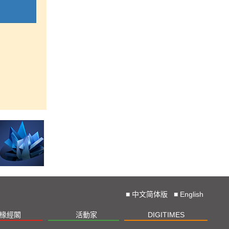
■
中文简体版
■
English
椽經閣
活動家
DIGITIMES