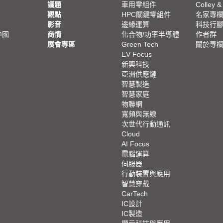
議題
車用零組件
Colley &
觀點
HPC關鍵零組件
名家專
影音
邊緣運算
科技行
中國
商情
化合物/功率半導體
作者群
展會專區
Green Tech
關於專
EV Focus
新興科技
亞洲供應鏈
智慧製造
智慧家庭
物聯網
寬頻與無線
次世代行動通訊
Cloud
AI Focus
電腦運算
伺服器
行動裝置與應用
智慧穿戴
CarTech
IC設計
IC製造