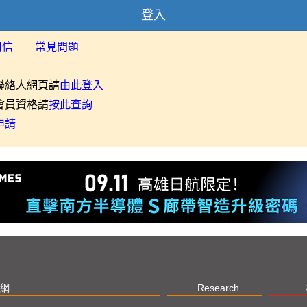
登入
用信
常見問題
聯絡人網頁請
由此登入
會員資格請
按此查詢
申請
網
Research