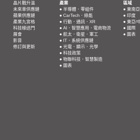
晶片戰升溫
產業
區域
未來車供應鏈
●
半導體．零組件
●
東南亞
蘋果供應鏈
●
CarTech．綠能
●
印度
產業九宮格
●
行動．通訊．XR
●
東亞/
科技椽送門
●
AI．智慧應用．電商物流
●
國際
展會
●
航太．衛星．軍工
●
圖表
影音
●
IT．系統供應鏈
修訂與更新
●
光電．顯示．光學
●
科技政策
●
物聯科技．智慧製造
●
圖表