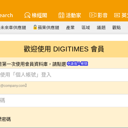
earch
椽經閣
活動家
影音
英
未來車供應鏈
蘋果供應鏈
產業
區域
議題
觀點
歡迎使用 DIGITIMES 會員
您是第一次使用會員資料庫，請點選
@company.com】
號密碼