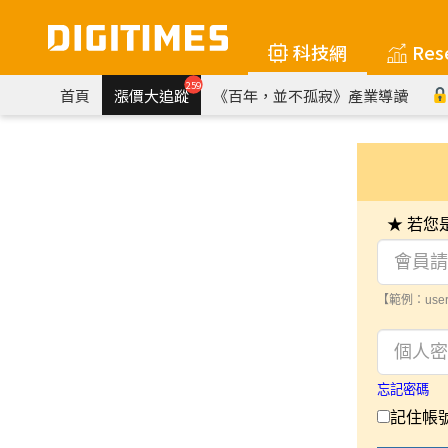
科技網
Res
259
首頁
漲價大追蹤
《百年，並不孤寂》產業導讀
★ 若
【範例：user
忘記密碼
記住帳