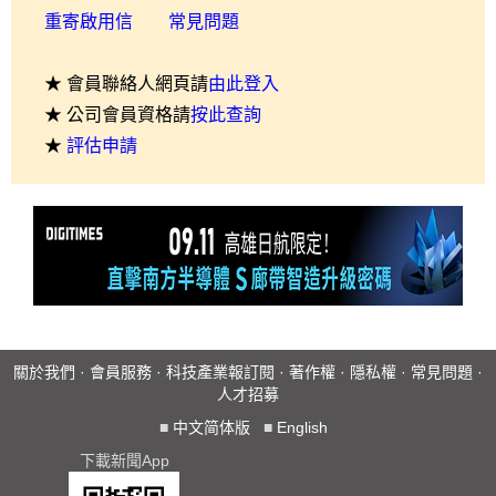
重寄啟用信
常見問題
★ 會員聯絡人網頁請
由此登入
★ 公司會員資格請
按此查詢
★
評估申請
關於我們
·
會員服務
·
科技產業報訂閱
·
著作權
·
隱私權
·
常見問題
·
人才招募
■
中文简体版
■
English
下載新聞App