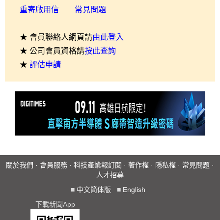
重寄啟用信
常見問題
★ 會員聯絡人網頁請
由此登入
★ 公司會員資格請
按此查詢
★
評估申請
關於我們
·
會員服務
·
科技產業報訂閱
·
著作權
·
隱私權
·
常見問題
·
人才招募
■
中文简体版
■
English
下載新聞App