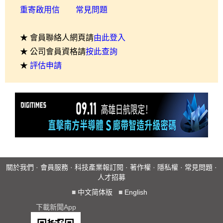
重寄啟用信
常見問題
★ 會員聯絡人網頁請
由此登入
★ 公司會員資格請
按此查詢
★
評估申請
關於我們
·
會員服務
·
科技產業報訂閱
·
著作權
·
隱私權
·
常見問題
·
人才招募
■
中文简体版
■
English
下載新聞App