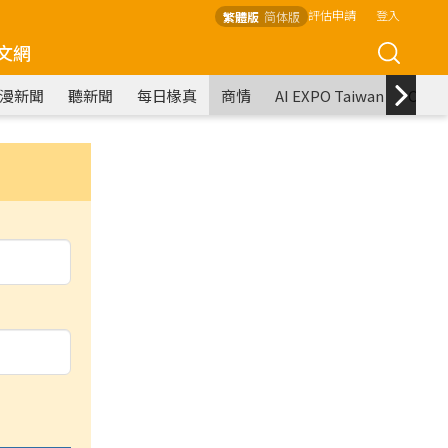
評估申請
登入
繁體版
简体版
文網
漫新聞
聽新聞
每日椽真
商情
AI EXPO Taiwan
COM