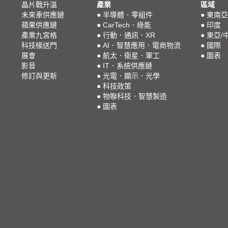
晶片戰升溫
產業
區域
未來車供應鏈
●
半導體．零組件
●
東南亞
蘋果供應鏈
●
CarTech．綠能
●
印度
產業九宮格
●
行動．通訊．XR
●
東亞/
科技椽送門
●
AI．智慧應用．電商物流
●
國際
展會
●
航太．衛星．軍工
●
圖表
影音
●
IT．系統供應鏈
修訂與更新
●
光電．顯示．光學
●
科技政策
●
物聯科技．智慧製造
●
圖表