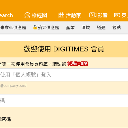
earch
椽經閣
活動家
影音
英
未來車供應鏈
蘋果供應鏈
產業
區域
議題
觀點
歡迎使用 DIGITIMES 會員
您是第一次使用會員資料庫，請點選
@company.com】
號密碼