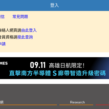
登入
用信
常見問題
聯絡人網頁請
由此登入
會員資格請
按此查詢
申請
網
Research