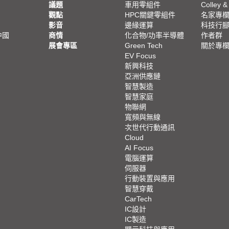
議題
車用零組件
Colley &
觀點
HPC關鍵零組件
名家專
影音
邊緣運算
科技行
中國
商情
化合物/功率半導體
作者群
展會專區
Green Tech
關於專
EV Focus
新興科技
亞洲供應鏈
智慧製造
智慧家庭
物聯網
寬頻與無線
次世代行動通訊
Cloud
AI Focus
電腦運算
伺服器
行動裝置與應用
智慧穿戴
CarTech
IC設計
IC製造