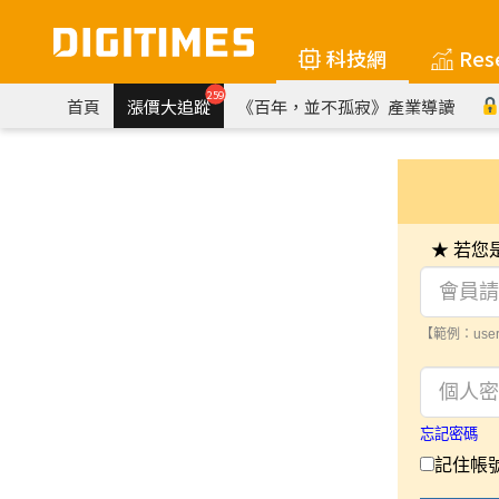
科技網
Res
259
首頁
漲價大追蹤
《百年，並不孤寂》產業導讀
★ 若
【範例：user
忘記密碼
記住帳