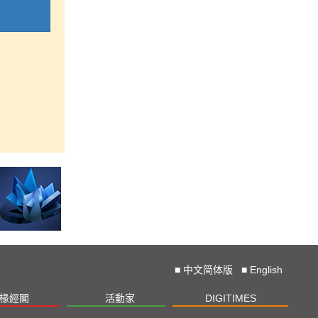
■
中文简体版
■
English
椽經閣
活動家
DIGITIMES