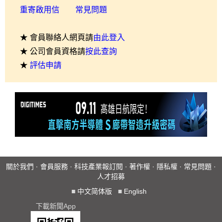
重寄啟用信
常見問題
★ 會員聯絡人網頁請
由此登入
★ 公司會員資格請
按此查詢
★
評估申請
關於我們
·
會員服務
·
科技產業報訂閱
·
著作權
·
隱私權
·
常見問題
·
人才招募
■
中文简体版
■
English
下載新聞App