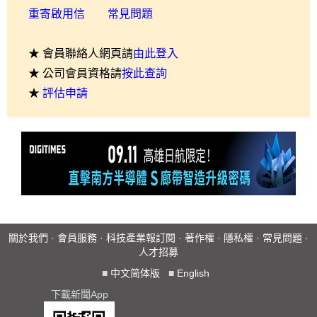
重寄啟用信
常見問題
★ 會員聯絡人網頁請
由此登入
★ 公司會員資格請
按此查詢
★
評估申請
關於我們
·
會員服務
·
科技產業報訂閱
·
著作權
·
隱私權
·
常見問題
·
人才招募
■
中文简体版
■
English
下載新聞App