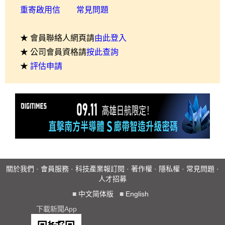
重寄啟用信
常見問題
★ 會員聯絡人網頁請
由此登入
★ 公司會員資格請
按此查詢
★
評估申請
關於我們
·
會員服務
·
科技產業報訂閱
·
著作權
·
隱私權
·
常見問題
·
人才招募
■
中文简体版
■
English
下載新聞App